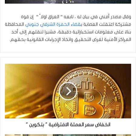
وقال مصدر أمني في بيان له ، تابعه ” العراق اولا ً ” إن قوة
مشتركة اعتقلت العصابة ب
قضاء الحمزة الشرقي جنوبي
المحافظة
بناءً على معلومات استخباراتية دقيقة، مشيرا لنقلهم إلى أحد
المراكز الأمنية لغرض التحقيق واتخاذ الإجراءات القانونية بحقهم.
انخفاض
سعر
العملة
الافتراضية
"
بتكوين
"
انخفاض سعر العملة الافتراضية " بتكوين "