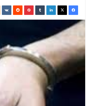
فيسبوك
‫X
لينكدإن
بينتيريست