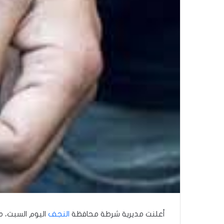
أعلنت مديرية شرطة محافظة
النجف
اليوم السبت، م