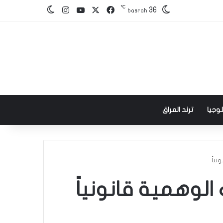
℃
‫X
فيسبوك
‫YouTube
انستقرام
36
الوضع المظلم
basrah
وجيا
ترند العراق
ياً
لوهمية قانونياً