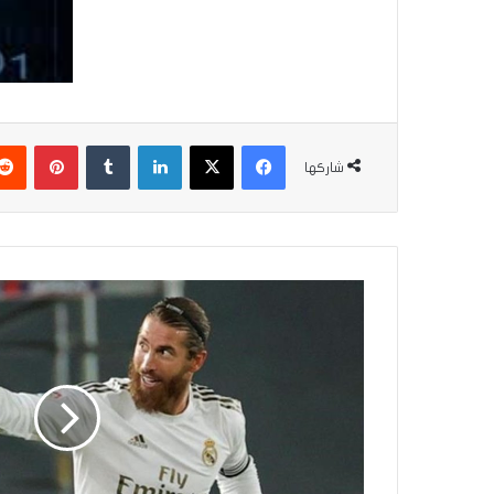
فيسبوك
‫X
لينكدإن
بينتير
شاركها
حدث
اليوم..
عملية
تجديد
عقد
نادي
ريال
مدريد
مع