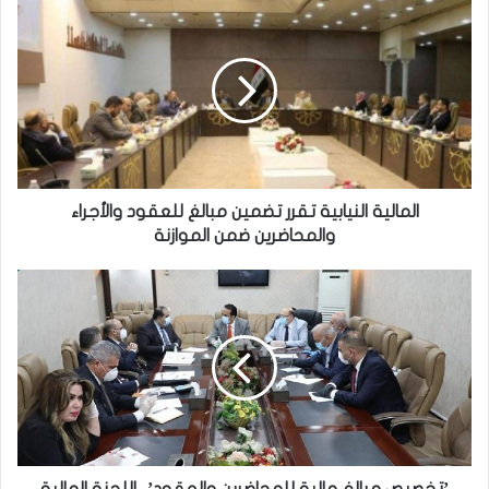
المالية
النيابية
تقرر
تضمين
مبالغ
للعقود
والأجراء
والمحاضرين
ضمن
الموازنة
المالية النيابية تقرر تضمين مبالغ للعقود والأجراء
والمحاضرين ضمن الموازنة
’تخصيص
مبالغ
مالية
للمحاضرين
والعقود’..
اللجنة
المالية
تحسم
الجدل
’تخصيص مبالغ مالية للمحاضرين والعقود’.. اللجنة المالية