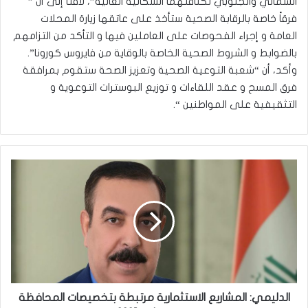
الشمالي والجنوبي لكثافتهما السكانية العالية”، لافتاً إلى أن ”
فرقاً خاصة بالرقابة الصحية ستأخذ على عاتقها زيارة المحلات
العامة و إجراء الفحوصات على العاملين فيها و التأكد من التزامهم
بالضوابط و الشروط الصحية الخاصة بالوقاية من فايروس كورونا”.
وأكد، أن “شعبة التوعية الصحية وتعزيز الصحة ستقوم بمرافقة
فرق المسح و عقد اللقاءات و توزيع البوسترات التوعوية و
التثقيفية على المواطنين “.
الدليمي:
المشاريع
الاستثمارية
مرتبطة
بتخصيصات
المحافظة
في
موازنة
2021
الدليمي: المشاريع الاستثمارية مرتبطة بتخصيصات المحافظة