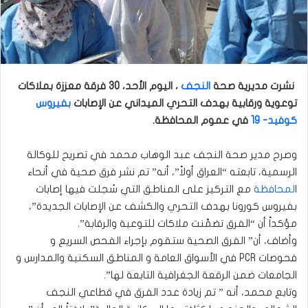
نشرت مديرية صحة
النجف
، اليوم الأحد، 30 فرقة معززة بملاكات
توعوية ورقابية بهدف التحري الميداني عن الإصابات
بفيروس
كوفيد- 19
في عموم المحافظة.
وصرح مدير صحة النجف عبد الوهاب محمد في تصريح للوكالة
الرسمية، تابعته “العراق أولاً”، أنه” تم نشر فرق صحية في أنحاء
ا
لمحافظة
مع التركيز على المناطق التي سُجلت فيها إصابات
بفيروس كورونا بهدف التحري والكشف عن الإصابات الجديدة”،
مؤكداً أن “الفرق تضمَّنت ملاكات للتوعية والرقابة”.
وأضاف، أن” الفرق الصحية ستقوم بإجراء الفحص السريع و
فحوصات PCR في الأسواق العامة و المناطق السكنية والمدارس و
الجامعات ضمن الرقعة الجغرافية التابعة لها”.
وتابع محمد، أنه ” تم زيادة عدد الفرق في قطاعي النجف