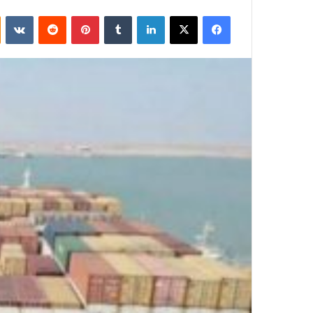
فيسبوك
‫X
لينكدإن
بينتيريست