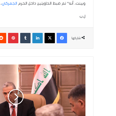
وبينت، أنه” تم ضبط الحاويتين داخل الحرم
الجمركي
،
ل.ب
فيسبوك
‫X
لينكدإن
بينتير
شاركها
الداخلية
تفعل
الجهد
الاستخباري
والأمني
في
كركوك