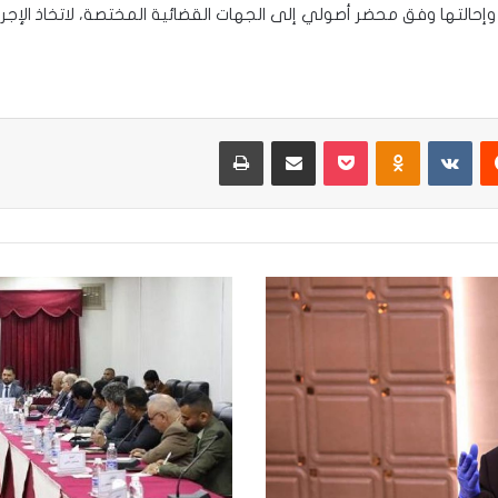
 وإحالتها وفق محضر أصولي إلى الجهات القضائية المختصة، لاتخاذ الإجراءا
يست
Odnoklassniki
‫Pocket
مشاركة عبر البريد
طباعة
القضاء
وجه
تفعيل
قضايا
الكسب
غير
المشروع