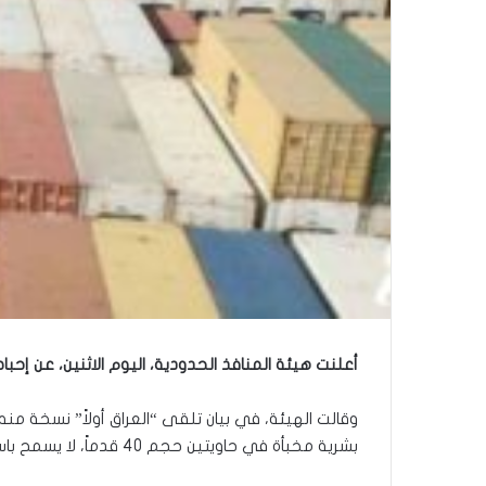
أعلنت هيئة المنافذ الحدودية، اليوم الاثنين، عن إحب
وقالت الهيئة، في بيان تلقى “العراق أولاً” نسخة م
بشرية مخبأة في حاويتين حجم 40 قدماً، لا يسمح باستيرادها التزاماً بالضوابط والتعليمات”.