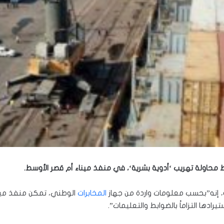
اط محاولة تهريب ‘أدوية بشرية‘، في منفذ ميناء أم قصر الأوسط.
نه، إنه”بحسب معلومات واردة من جهاز
المخابرات
الوطني، تمكن منفذ مينا