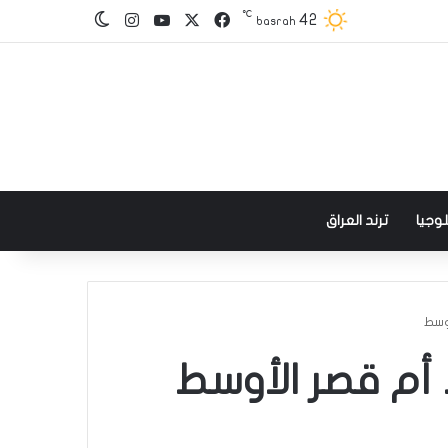
℃
‫X
فيسبوك
‫YouTube
انستقرام
42
الوضع المظلم
basrah
وجيا
ترند العراق
وسط
 أم قصر الأوسط