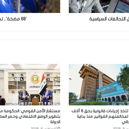
 التحالفات السياسية
'68 مضخة'.. تجهزت لمشروع مائي في البصرة
الداخلية تتخذ إجراءات قانونية بحق 8 آلاف
مستشار الأمن القومي: الحكومة ما
مخالفتهم القوانين منذ بداية
بتطوير الوضع الاقتصادي وحصر السلا
حالي
الدولة
2026
أغسطس 9, 2026