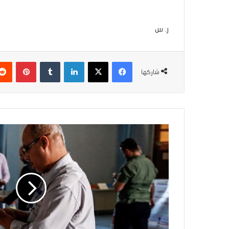
ر. س
فيسبوك
‫X
لينكدإن
بينتير
شاركها
المفوضية
تصدر
قرار
بتمديد
فترة
تسجيل
التحالفات
السياسية