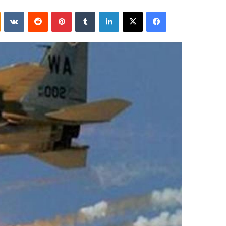
فيسبوك
‫X
لينكدإن
بينتيريست