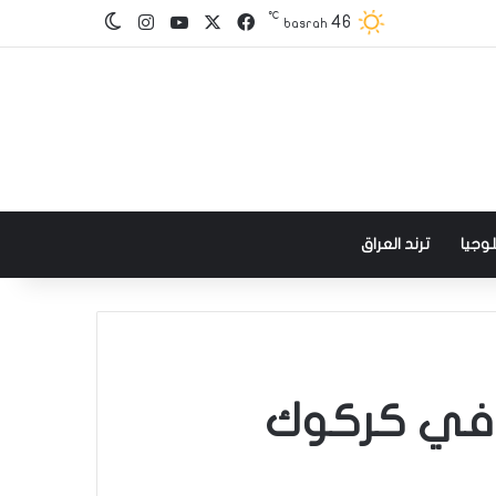
℃
‫X
فيسبوك
‫YouTube
انستقرام
46
الوضع المظلم
basrah
وجيا
ترند العراق
 في كركوك