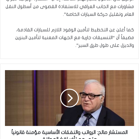
مشاورات مع الجانب العراقي للاستفادة القصوى من أسطول النقل
العام وتقليل حركة السيارات الخاصة”.
كما أعلن عن التخطيط لتأمين الوقود اللازم للسيارات القادمة،
مضيفاً أن “التنسيقات جارية مع الجهات المعنية لتأمين البنزين
والديزل على طول طرق السير”.
المستشار
صالح:
الرواتب
والنفقات
الأساسية
مؤمنة
قانونياً
حتى
مع
تأخر
المستشار صالح: الرواتب والنفقات الأساسية مؤمنة قانونياً
إقرار