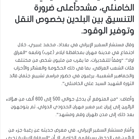
الخامنئي، مشدداًعلى ضرورة
التنسيق بين البلدين بخصوص النقل
وتوفير الوقود.
وقال مستشار السفير الإيراني في بغداد، محمد عبيري، خلال
اجتماع في مدينة مهران بمحافظة ايلام (غرب) وتابعه “العراق
اولا”: “وفقاً للتقديرات، ما يقرب من مليون شخص من مختلف
فئات الشعب العراقي، بما في ذلك الحكومة والعشائر والأحزاب
والجماهير الشعبية، يرغبون في حضور مراسم تشييع جثمان قائد
الثورة الشهيد السيد علي الخامنئي”.
وأضاف: “من المتوقع أن يدخل حوالي 500 إلى 600 ألف من هؤلاء
الزائرين إلى إيران عبر معبر مهران الحدودي الدولي، ثم يتوجهون
بعد ذلك إلى مدن طهران وقم ومشهد”.
وأشار مستشار السفير الإيراني، في معرض حديثه عن رغبة جزء من
الزائرين في الدخول بسياراتهم الخاصة، إلا أن “السفارة الإيرانية تجري