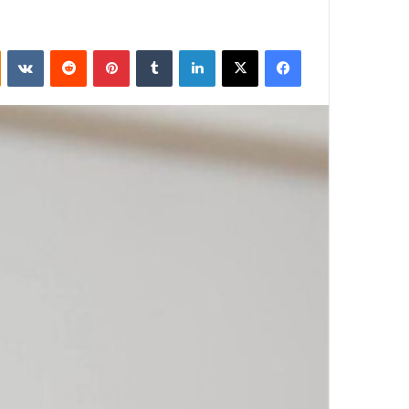
فيسبوك
‫X
لينكدإن
بينتيريست