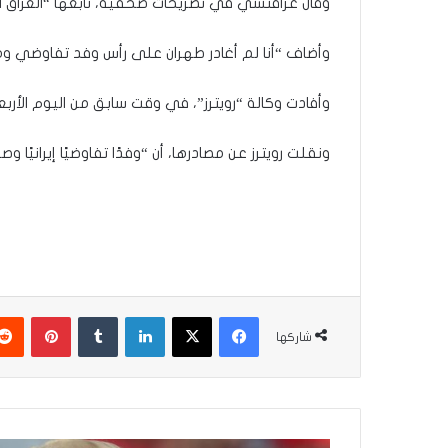
وقال عراقتشي في تصريحات صحفية، تابعها “العراق اولا
وأضاف “أنا لم أغادر طهران على رأس وفد تفاوضي 
وأفادت وكالة “رويترز”، في وقت سابق من اليوم الأربعاء،
ونقلت رويترز عن مصادرها، أن “وفدًا تفاوضيًا إيرانيًا 
فيسبوك
‫X
لينكدإن
بينتير
شاركها