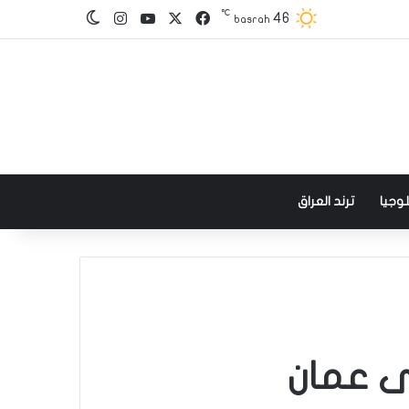
℃
‫X
فيسبوك
‫YouTube
انستقرام
46
الوضع المظلم
basrah
وجيا
ترند العراق
لى عمان