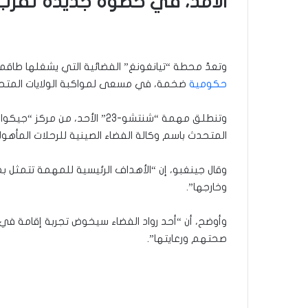
الأمد، في خطوة جديدة تقرّب 
وتعدّ محطة “تيانغونغ” الفضائية التي يشغلها طاقم 
حكومية
ضخمة، في مسعى لمواكبة الولايات المتحدة
وتنطلق مهمة “شنتشو-23” الأحد، من مركز “جيكوان” لإطلاق
المتحدث باسم وكالة الفضاء الصينية للرحلات المأهول
وقال جينغبو، إن “الأهداف الرئيسية للمهمة تتمثل بم
وخارجها”.
وأوضح، أن “أحد رواد الفضاء سيخوض تجربة إقامة في ا
صحتهم ورعايتها”.