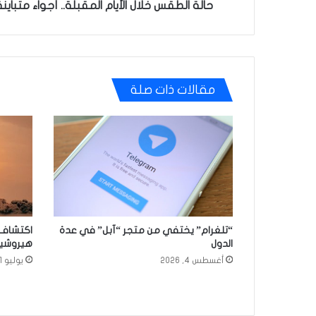
حالة الطقس خلال الأيام المقبلة.. أجواء متباي
مقالات ذات صلة
“تلغرام” يختفي من متجر “آبل” في عدة
اكتشاف 
الدول
هيروشيما
أغسطس 4, 2026
يوليو 31, 2026