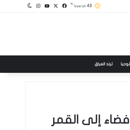
℃
‫X
فيسبوك
‫YouTube
انستقرام
46
الوضع المظلم
basrah
وجيا
ترند العراق
 فضاء إلى القمر