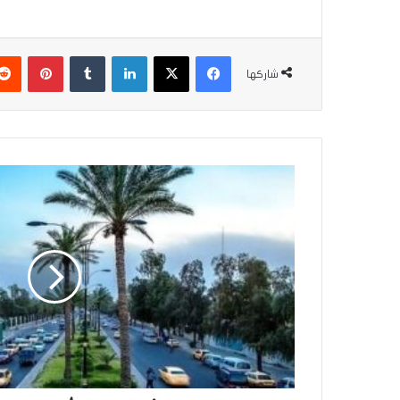
فيسبوك
‫X
لينكدإن
بينتير
شاركها
حالة
الطقس
خلال
الأيام
المقبلة..
أجواء
متباينة
وتفاوت
في
درجات
الحرارة