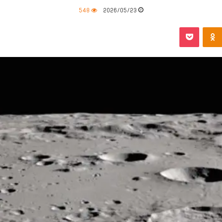
548
2026/05/23
‫Pocket
Odnoklassniki