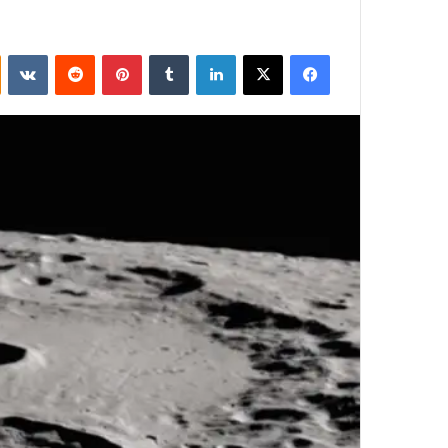
فيسبوك
‫X
لينكدإن
بينتيريست