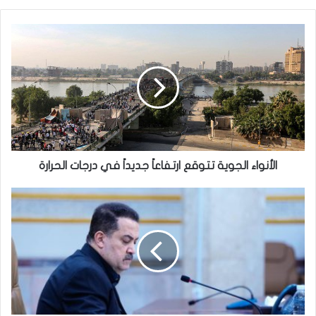
الأنواء
الجوية
تتوقع
ارتفاعاً
جديداً
في
درجات
الحرارة
الأنواء الجوية تتوقع ارتفاعاً جديداً في درجات الحرارة
السوداني
في
عاشوراء:
الإمام
الحسين
(ع)
مدرسة
للحق
والإباء