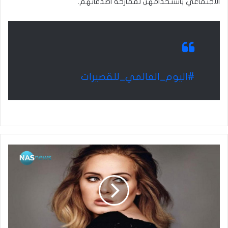
الاجتماعي باستخدامهن لممازحة اصدقائهم.
#اليوم_العالمي_للقصيرات
أديل
تتصدر
الترند
بعد
إعلانها
عن
موعد
إطلالتها