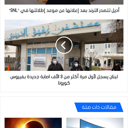
في
’SNL’
أديل تتصدر الترند بعد إعلانها عن موعد إطلالتها في ’SNL’
لبنان
يسجل
لأول
مرة
أكثر
من
3
الأف
اصابة
جديدة
لبنان يسجل لأول مرة أكثر من 3 الأف اصابة جديدة بفيروس
بفيروس
كورونا
كورونا
مقالات ذات صلة