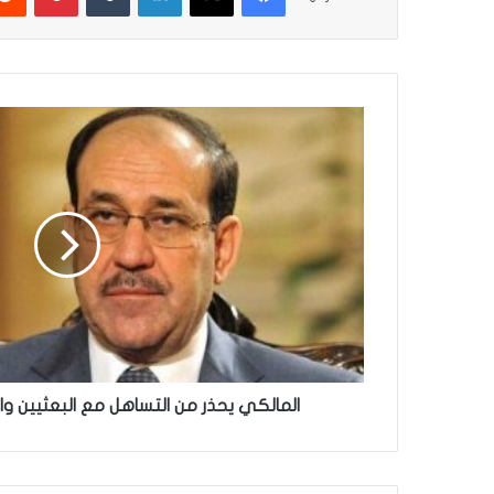
المالكي
يحذر
من
التساهل
مع
البعثيين
واختراق
مؤسسات
الدولة
المالكي يحذر من التساهل مع البعثيين و