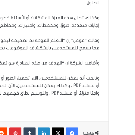
الحلول.
وكذلك، تحلل هذه الميزة المشكلات أو الأسئلة خطو
إجابات متعددة، صورًا، ومخططات، واختبارات، ومقاطع
وقالت “غوغل” إن “التعلم الموجه تم تصميمه ليكون
مما يسمح للمستخدمين باستكشاف الموضوعات بحري
وأضافت الشركة ان “الهدف من هذه المبادرة هو تمك
واجبًا منزليًا أو مستندPDF . ولتوسيع نطاق فهمهم ليتجاوز المحتوى الرئيس، يمكن للمستخدمين طرح أسئلة متابعة وتحميل ملفات PDF متعلقة بالدروس.
فيسبوك
‫X
لينكدإن
بينتير
شاركها