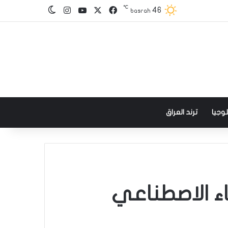
℃
‫X
فيسبوك
‫YouTube
انستقرام
46
الوضع المظلم
basrah
وجيا
ترند العراق
ء الاصطناعي