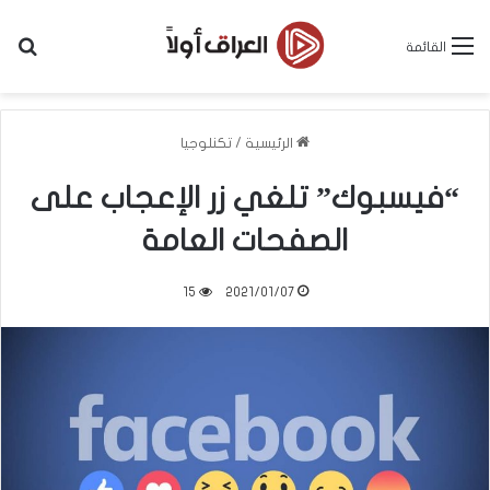
بح
القائمة
الرئيسية
/
تكنلوجيا
“فيسبوك” تلغي زر الإعجاب على
الصفحات العامة
15
2021/01/07