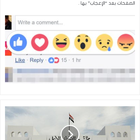
الصفحات بعد “الإعجاب” بها .
محكمة
الرصافة
:إصدار
مذكرة
توقيف