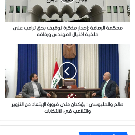
بحق
ترامب
على
خلفية
اغتيال
محكمة الرصافة :إصدار مذكرة توقيف بحق ترامب على
المهندس
خلفية اغتيال المهندس ورفاقه
ورفاقه
صالح
والحلبوسي
:
يؤكدان
على
ضرورة
الإبتعاد
عن
التزوير
والتلاعب
صالح والحلبوسي : يؤكدان على ضرورة الإبتعاد عن التزوير
في
والتلاعب في الانتخابات
الانتخابات