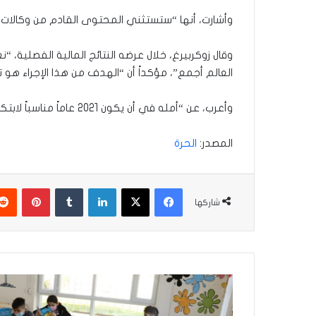
وأشارت، أنها “ستستثني المحتوى القادم من وكالات
وقال زوكربيرغ، خلال عرضه النتائج المالية الفصلية
العالم أجمع”، مؤكداً أن “الهدف من هذا الإجراء هو 
وأعرب، عن “أمله في أن يكون 2021 عاماً مناسباً لابتكار طرق لخلق فرص اقتصادية، وبناء المجتمعات ومساعدة الناس على الاستمتاع”.
المصدر:
الحرة
فيسبوك
‫X
لينكدإن
بينتير
شاركها
تربية
كركوك
توضح