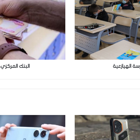
قرضاً
بقيمة
15
مليون
دينار
ة الهيازعية
البنك المركزي يطلق ق