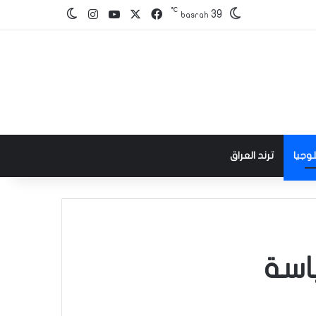
℃
‫X
فيسبوك
‫YouTube
انستقرام
39
الوضع المظلم
basrah
وجيا
ترند العراق
اسة