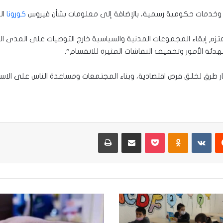
 وخدمات حكومية رسمية، بالإضافة إلى معلومات بشأن فيروس
كورونا
ال
، “نعتزم إبقاء المجموعات المدنية والسياسية خارج التوصيات على المد
تهدئة الأمور وتخفيف النقاشات المثيرة للانقسام”.
يست
Odnoklassniki
‫Pocket
مشاركة عبر البريد
طباعة
البنك
المركزي
يطلق