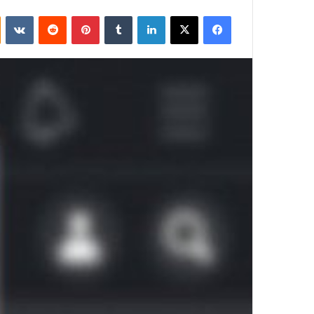
فيسبوك
‫X
لينكدإن
بينتيريست