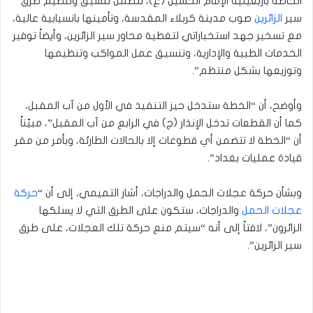
الخاصة بأربعينية الإمام الحسين (ع)، تتضمن تنسيق وتنظيم طرق
سير
الزائرين
صوب مدينة كربلاء المقدسة، وتأمينها بانسيابية عالية،
مع تسخير جهد استخباراتي لتغطية محاور سير الزائرين، وأيضاً توفير
الخدمات الطبية والإدارية، وتنسيق عمل المواكب وتنظيمها
وتوزيعها بشكل منتظم”.
وأوضح، أن “الخطة ستدخل حيز التنفيذ في الأول من آب المقبل،
كما أن القطعات تدخل الإنذار (ج) في الرابع من آب المقبل”، مبيّناً
أن “الخطة لا تتضمن أي قطوعات إلا بالحالات الطارئة، وبأمر من مقر
قيادة عمليات بغداد”.
وبشأن حركة عجلات الحمل والدراجات، أشار التميمي، إلى أن “
حركة
عجلات الحمل
والدراجات، ستكون على الطرق التي لا يسلكها
الزائرون”، لافتاً إلى أنه “سيتم منع حركة تلك العجلات، على طرق
سير الزائرين”.