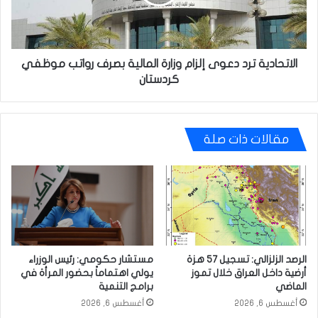
المالية
بصرف
رواتب
موظفي
كردستان
الاتحادية ترد دعوى إلزام وزارة المالية بصرف رواتب موظفي
كردستان
مقالات ذات صلة
الرصد الزلزالي: تسجيل 57 هزة
مستشار حكومي: رئيس الوزراء
أرضية داخل العراق خلال تموز
يولي اهتماماً بحضور المرأة في
الماضي
برامج التنمية
أغسطس 6, 2026
أغسطس 6, 2026