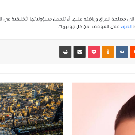
لى مصلحة العراق ورياضته عليها أن تتحمل مسؤولياتها الأخلاقية في
ط
الضوء
على المواقف من كل جوانبها”.
يست
Odnoklassniki
‫Pocket
مشاركة عبر البريد
طباعة
احتجاج
كبير
يشكله
اصحاب
المولدات
في
كربلاء
على