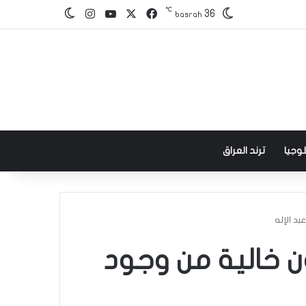
℃
‫X
فيسبوك
‫YouTube
انستقرام
36
الوضع المظلم
basrah
وجيا
ترند العراق
د الإله
ن خالية من وجود