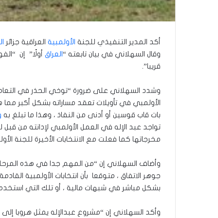
أكد المدير التنفيذي للجنة
الأولمبية
العراقية جزائر
ال
وقال السهلاني في بيان تابعته “
العراق
أولًا” إن “الف
قريبا”.
وشدد السهلاني على ضرورة “توخي الحذر في التعامل 
الأولمبي في تأويلات تعقد مساراته بشكل أكبر مما 
بات قاب قوسين أو أدنى من النفاذ ، وهذا ما تبلغ به
و
تواجد عبد الإله في العمل الأولمبي لإدانته من قبل ل
مخرجاتها كما فعلت مع الانتخابات الأخيرة للجنة الأولم
وأضاف السهلاني إن “من المهم جدا في هذه المرح
جوهر الاتفاق ، متوقعا بأن انتخابات الأولمبية القا
بشكل مباشر في شبهات مالية ، أو تلك التي استخدم
وأكد السهلاني إن “مشروع عبدالإله يمثل هروبا إلى