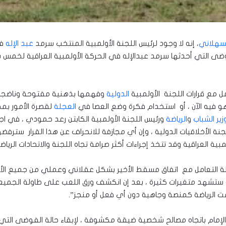
سهلاني
، إنه لا وجود لرئيس اللجنة الأولمبية المنتخب سرمد
عبد الإله
في
وضى التي أحدثها سرمد عبدالإله في الحركة الأولمبية العراقية لخمس
مع قرارات اللجنة الأولمبية
الدولية
وفهمها بذهنية مفتوحة وناضجة 
هو فيه الآن ، أو استخدام فكرة وضع العصا في
العجلة
لقصرة الأمور بمح
زير الشباب
و
الرياضة
ورئيس اللجنة الأولمبية الكابتن رعد حمودي ، في اج
جنة الأخلاقيات الدولية ، وإن أي مجازفة للانحراف عن هذا القرار سترفضه
بية العراقية وقد تتخذ إجراءات أكثر صرامة تجاه اللجنة والاتحادات الرياضي
لة التعامل مع اتفاق مسقط الأخير بشكل عقلاني وعملي من جميع ال
دمة ستشهد متغيرات كثيرة ، بعد إن انكشف ورق اللعب على طاولة الجميع
ت الرياضة كمنصة وجاهية دون أي فعل أو منجز”.
 الإمام باتجاه مصالح شخصية ضيقة مكشوفة ، لإبقاء حالة الفوضى ال