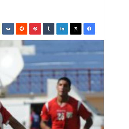
فيسبوك
‫X
لينكدإن
بينتيريست