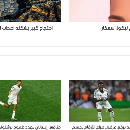
ارتفاع
تسعيرة
الخط
الذهبي
ع نيكول سعفان
احتجاج كبير يشكله اصحاب ا
يد يرفع عرضه.. صراع الأرقام يحسم
منافس إسباني يهدد طموح برشلون