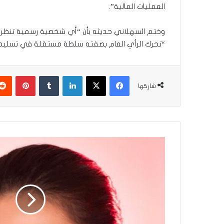
العمليات المالية”.
وختم السهلاني حديثه بأن “أي شخصية رسمية تنظر ا
“تحرك الرأي العام بصفته سلطة مستقلة في تسلي
فيسبوك
‫X
لينكدإن
بينتير
شاركها
أصالة
تحذف
صورة
طارق
العريان
مع
نيكول
سعفان