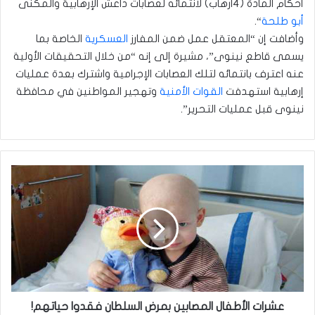
أحكام المادة (٤ارهاب) لانتمائه لعصابات داعش الإرهابية والمكنى
أبو طلحة
“.
وأضافت إن “المعتقل عمل ضمن المفارز
العسكرية
الخاصة بما
يسمى قاطع نينوى”، مشيرة إلى إنه “من خلال التحقيقات الأولية
عنه اعترف بانتمائه لتلك العصابات الإجرامية واشترك بعدة عمليات
إرهابية استهدفت
القوات الأمنية
وتهجير المواطنين في محافظة
نينوى قبل عمليات التحرير”.
عشرات
الأطفال
المصابين
بمرض
السلطان
فقدوا
حياتهم!
عشرات الأطفال المصابين بمرض السلطان فقدوا حياتهم!