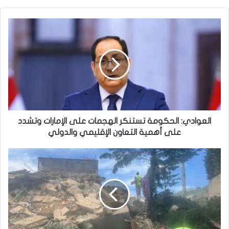
العوادي:
الحكومة
تستنكر
الهجمات
على
الإمارات
وتشدد
على
أهمية
التعاون
العوادي: الحكومة تستنكر الهجمات على الإمارات وتشدد
الإقليمي
على أهمية التعاون الإقليمي والدولي
والدولي
الصحة
اللبنانية:
3042
شهيداً
و9301
مصابين
جراء
العدوان