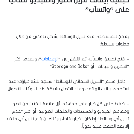
كيفية إيقاف تنزيل الصور والفيديو تلقائياً
على “واتسآب”
يمكن للمستخدم منع تنزيل الوسائط بشكل تلقائي من خلال
خطوات بسيطة:
– افتح تطبيق واتسآب، ثم انتقل إلى “
الإعدادات
“، وبعدها اختر
“التخزين والبيانات” أو “Storage and Data”.
– داخل قسم “التنزيل التلقائي للوسائط” ستجد ثلاثة خيارات: عند
استخدام بيانات الهاتف، وعند الاتصال بشبكة Wi-Fi، وأثناء التجوال.
– اضغط على كل خيار على حدة، ثم أزل علامة الاختيار من الصور
ومقاطع الفيديو والمستندات والملفات الصوتية، أو اختر “عدم
تنزيل أي وسائط” إذا كان الخيار متاحاً، وبذلك لن يتم تنزيل أي ملف
إلا بعد الضغط عليه يدوياً.