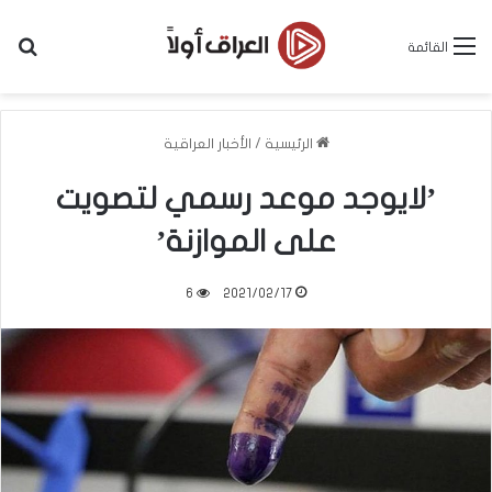
بح
القائمة
الرئيسية
/
الأخبار العراقية
’لايوجد موعد رسمي لتصويت
على الموازنة’
6
2021/02/17