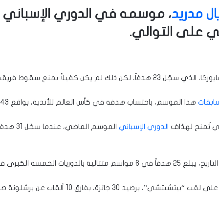
ال مدريد
ي على التوالي.
منع سقوط فريقه إلى الدرجة الثانية.
ابقات
هذا الموسم، باحتساب هدفه في كأس العالم للأندية، بواقع 43 هدفاً و6 تمريرات حاسمة في 47 مباراة.
ي تُمنح لهدّاف
الدوري الإسباني
الموسم ال
خمسة الكبرى في أوروبا.
ئزة، بفارق 10 ألقاب عن برشلونة صاحب المرتبة الثانية.