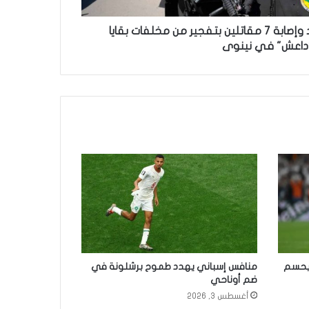
مكافحة الإرهاب: استشهاد وإصابة 7 مقاتلين بتفجير من مخلفات بقايا
داعش" في نينوى
م يحسم
منافس إسباني يهدد طموح برشلونة في
ضم أوناحي
أغسطس 3, 2026