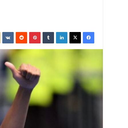
فيسبوك
‫X
لينكدإن
بينتيريست