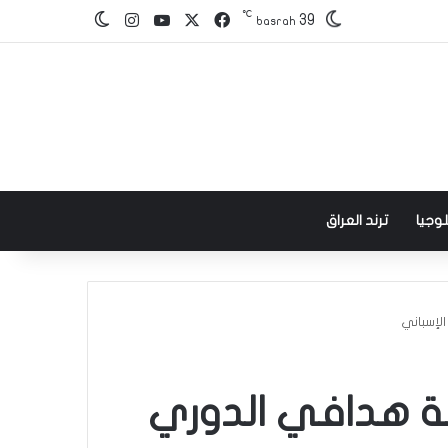
℃
‫X
فيسبوك
‫YouTube
انستقرام
39
الوضع المظلم
basrah
وجيا
ترند العراق
الإسباني
ائمة هدافي الدوري