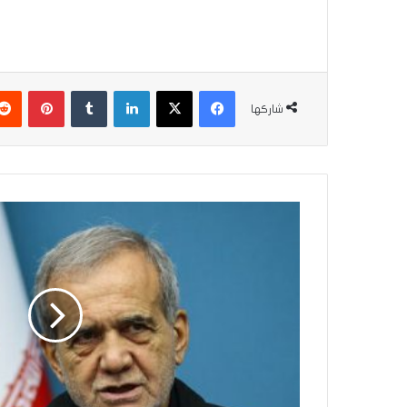
فيسبوك
‫X
لينكدإن
بينتير
شاركها
بزشكيان:
لن
يُتخذ
أي
قرار
دون
إذن
القائد
والمجلس
الأعلى
للأمن