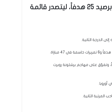
، موسمه في الدوري الإسباني برصيد 25 هدفاً، ليتصدر قائمة
ماضي، عندما سجّل 31 هدفاً، وتفوّق على مهاجم برشلونة روبرت