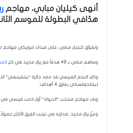
أنهى كيليان مبابي، مهاجم
ري
هدّافي البطولة للموسم الثان
وتفوّق كيليان مبابي، على فيدات موريكي مهاجم مايوركا، الذي سجّل 23 هدفاً، لكن ذلك لم يكن كفيلاً ب
وساهم مبابي بـ 49 هدفاً مع ريال مدريد في كل
المس
وكان النجم الفرنسي قد حصد جائزة “بيتشيتشي” الت
ليفاندوفسكي بفارق 4 أهداف.
وبات مهاجم منتخب “الديوك” أول لاعب فرنسي في التاريخ، يبلغ 25 هدفاً في 6 مواسم متتالية بالدوريات ال
وعزّز ريال مدريد، صدارته في ترتيب الفرق الأكثر حصولاً على لقب “بيتشيتشي”، برصيد 30 جا