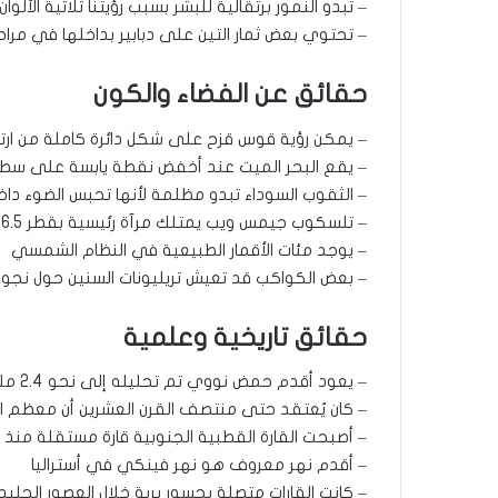
– تبدو النمور برتقالية للبشر بسبب رؤيتنا ثلاثية الألو
– تحتوي بعض ثمار التين على دبابير بداخلها في مراح
حقائق عن الفضاء والكون
– يمكن رؤية قوس قزح على شكل دائرة كاملة من ارتف
– يقع البحر الميت عند أخفض نقطة يابسة على سطح
– الثقوب السوداء تبدو مظلمة لأنها تحبس الضوء دا
– تلسكوب جيمس ويب يمتلك مرآة رئيسية بقطر 6.5 متر
– يوجد مئات الأقمار الطبيعية في النظام الشمسي
– بعض الكواكب قد تعيش تريليونات السنين حول نجو
حقائق تاريخية وعلمية
– يعود أقدم حمض نووي تم تحليله إلى نحو 2.4 مليون سنة
– كان يُعتقد حتى منتصف القرن العشرين أن معظم الأ
– أصبحت القارة القطبية الجنوبية قارة مستقلة منذ نحو 34 مليو
– أقدم نهر معروف هو نهر فينكي في أستراليا
– كانت القارات متصلة بجسور برية خلال العصور الجليد