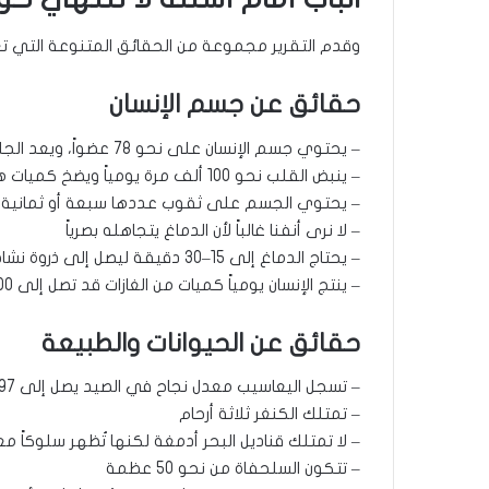
وقدم التقرير مجموعة من الحقائق المتنوعة التي تغط
حقائق عن جسم الإنسان
– يحتوي جسم الإنسان على نحو 78 عضواً، ويعد الجلد أثقلها
– ينبض القلب نحو 100 ألف مرة يومياً ويضخ كميات هائلة من الدم
– يحتوي الجسم على ثقوب عددها سبعة أو ثمانية
– لا نرى أنفنا غالباً لأن الدماغ يتجاهله بصرياً
– يحتاج الدماغ إلى 15–30 دقيقة ليصل إلى ذروة نشاطه بعد الاستيقاظ
– ينتج الإنسان يومياً كميات من الغازات قد تصل إلى 1500 سم³، ومعظمها عديم الرائحة
حقائق عن الحيوانات والطبيعة
– تسجل اليعاسيب معدل نجاح في الصيد يصل إلى 97%، وهو من أعلى المعدلات في عالم الحيوانات
– تمتلك الكنغر ثلاثة أرحام
– لا تمتلك قناديل البحر أدمغة لكنها تُظهر سلوكاً مع
– تتكون السلحفاة من نحو 50 عظمة