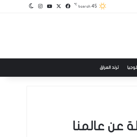
℃
‫X
فيسبوك
‫YouTube
انستقرام
45
الوضع المظلم
basrah
وجيا
ترند العراق
ة عن عالمنا