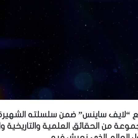
“لايف ساينس” ضمن سلسلته الشهيرة “أل
ذ عام 2004، عن مجموعة من الحقائق العلمية والتار
ل العالم الذي نعيش فيه.