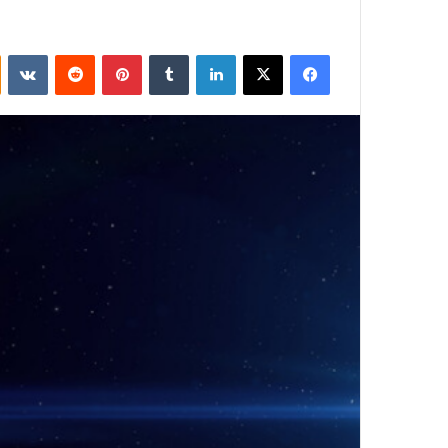
فيسبوك
‫X
لينكدإن
بينتيريست