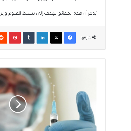
يُذكر أن هذه الحقائق تهدف إلى تبسيط العلوم وإبراز ا
فيسبوك
‫X
لينكدإن
بينتير
شاركها
هل
يحمي
لقاح
الإنفلونزا
القلب؟!