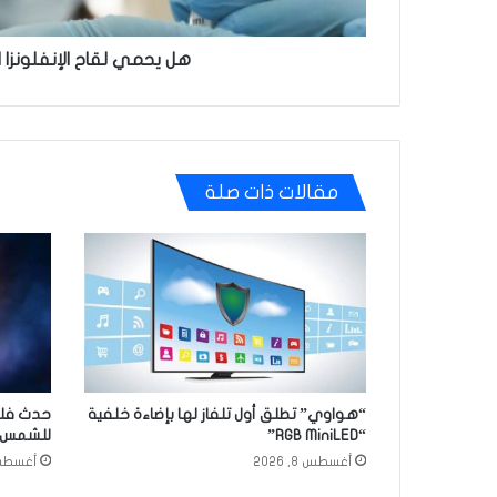
هل يحمي لقاح الإنفلونزا 
مقالات ذات صلة
“هواوي” تطلق أول تلفاز لها بإضاءة خلفية
حدث فلك
“RGB MiniLED”
للشمس
أغسطس 8, 2026
أغسطس 7, 