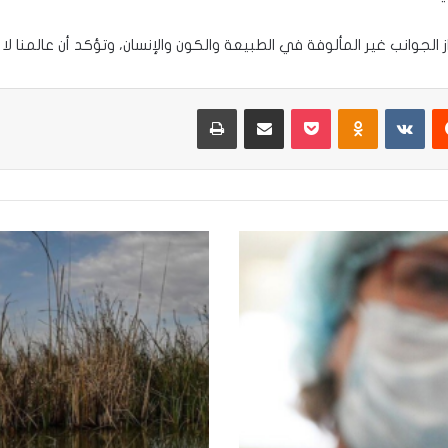
لجوانب غير المألوفة في الطبيعة والكون والإنسان، وتؤكد أن عالمنا لا يز
يست
Odnoklassniki
‫Pocket
مشاركة عبر البريد
طباعة
هيئة
السياحة:
مشاريع
صديقة
للبيئة
وتسهيلات
لدخول
المجاميع
السياحية