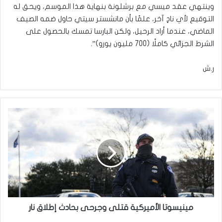
وينتهي عقد ميسي مع برشلونة بنهاية هذا الموسم، ويحق له
التوقيع لأي نادٍ آخر، علمًا بأن مانشستر سيتي حاول ضمه الصيف
الماضي، عندما أراد الرحيل، ولكن البارسا تمسك بالحصول على
الشرط الجزائي كاملًا (700 مليون يورو)”.
ر.ش
مينيسوتا
الأميركية
قتلى
وجرحى
بحادث
إطلاق
نار
مينيسوتا الأميركية قتلى وجرحى بحادث إطلاق نار