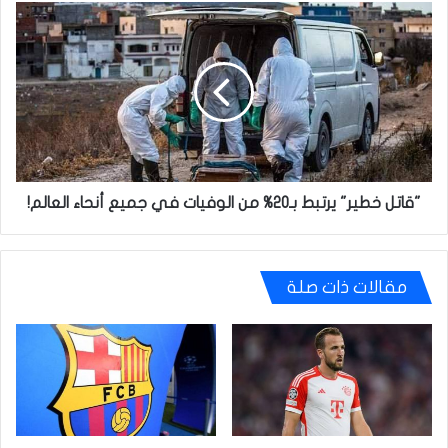
"قاتل
خطير"
يرتبط
بـ20%
من
الوفيات
في
جميع
أنحاء
العالم!
"قاتل خطير" يرتبط بـ20% من الوفيات في جميع أنحاء العالم!
مقالات ذات صلة