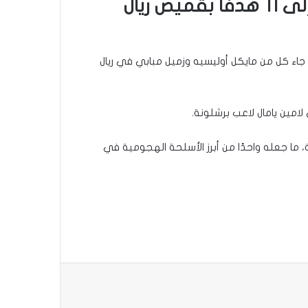
الأوروبية الخمسة الكبرى منذ انطلاق موسم 2024-2025، بعدما وصل إلى 11 هدفًا بقميص ​ريال
عن مهاجم بايرن ميونيخ هاري كاين الذي يحتل المركز الثاني برصيد 9 أهداف، بينما جاء كل من مايكل أوليسيه وزميل مبابي في ريال
 ما جعله واحدًا من أبرز الأسلحة الهجومية في