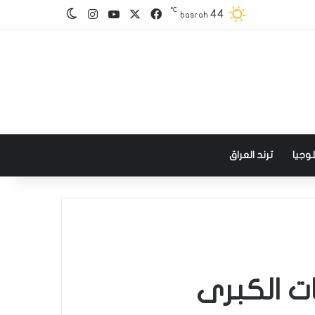
℃
‫X
فيسبوك
‫YouTube
انستقرام
44
الوضع المظلم
basrah
وجيا
ترند العراق
ت الكبرى