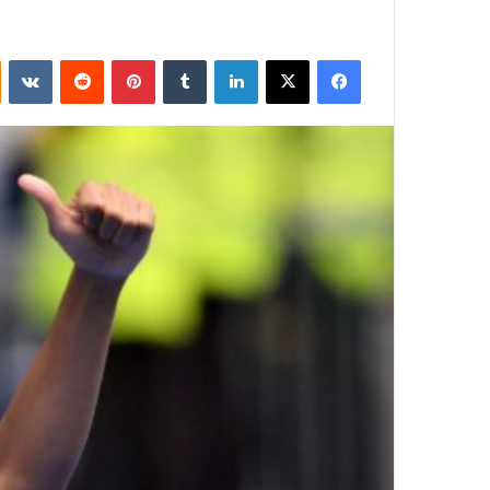
فيسبوك
‫X
لينكدإن
بينتيريست