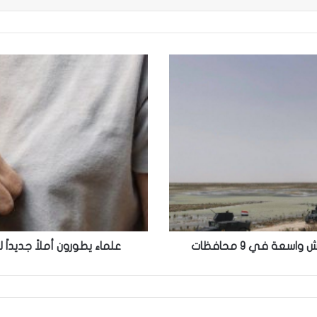
علماء
يطورون
أملاً
جديداً
لمكافحة
ضمور
العضلات
عبر
الطحالب
البحرية
عة في 9 محافظات
علماء يطورون أملاً جديداً