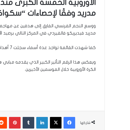
مدريد​ وفقًا لإحصاءات “سكواك
مدريد فيديريكو فالفيردي في المركز التالي برصيد 8 أهداف لكل منهما، وفقاً للقائمة وتابعها “العراق اولا”.
كما شهدت القائمة تواجد عدة أسماء سجلت 7 أهداف بعيدة المدى، أبرزها هاكان تشالهان أوغلو نجم إنتر ميلانو، إضافة إلى لامين يامال لاعب برشلونة.
ويعكس هذا الرقم التأثير الكبير الذي يقدمه مبابي ه
الكرة الأوروبية خلال الموسمين الأخيرين.
فيسبوك
‫X
لينكدإن
بينتير
شاركها