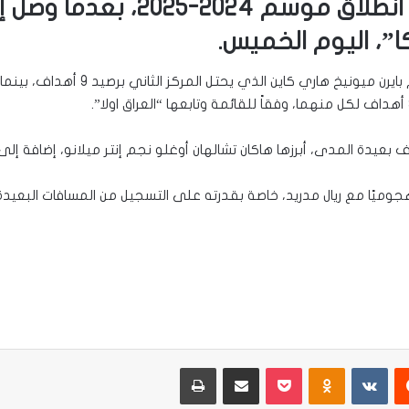
ا”، اليوم الخميس.
ووسع النجم الفرنسي الفارق إلى هدفين 
جوميًا مع ريال مدريد، خاصة بقدرته على التسجيل من المسافات البعيدة،
يست
Odnoklassniki
‫Pocket
مشاركة عبر البريد
طباعة