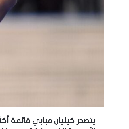
يتصدر ​كيليان مبابي​ قائمة أك