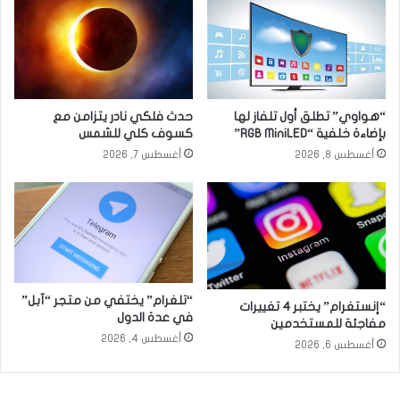
“هواوي” تطلق أول تلفاز لها
حدث فلكي نادر يتزامن مع
بإضاءة خلفية “RGB MiniLED”
كسوف كلي للشمس
أغسطس 8, 2026
أغسطس 7, 2026
“تلغرام” يختفي من متجر “آبل”
“إنستغرام” يختبر 4 تغييرات
في عدة الدول
مفاجئة للمستخدمين
أغسطس 4, 2026
أغسطس 6, 2026