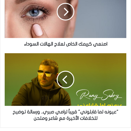
الخاص
لعلاج
الهالات
السوداء
اصنعي كريمك الخاص لعلاج الهالات السوداء
"عيونه
لما
قابلوني"
قريباً
لرامي
صبري..
ورسالة
توضيح
للخلافات
الأخيرة
"عيونه لما قابلوني" قريباً لرامي صبري.. ورسالة توضيح
مع
للخلافات الأخيرة مع شاعر وملحن
شاعر
وملحن