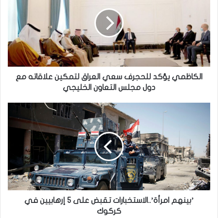
للحجرف
سعي
العراق
لتمكين
علاقاته
مع
دول
مجلس
الكاظمي يؤكد للحجرف سعي العراق لتمكين علاقاته مع
التعاون
دول مجلس التعاون الخليجي
الخليجي
’بينهم
امرأة’..الاستخبارات
تقبض
على
5
إرهابيين
في
كركوك
’بينهم امرأة’..الاستخبارات تقبض على 5 إرهابيين في
كركوك