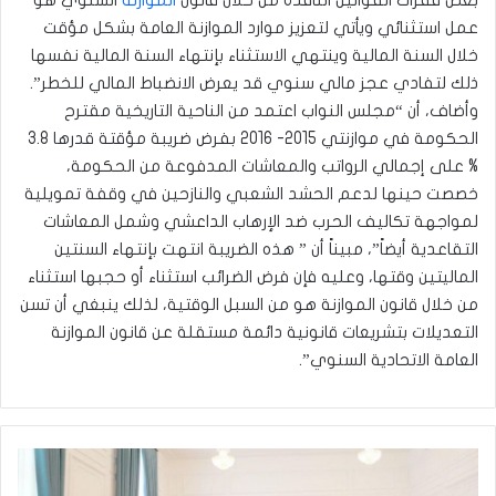
بعض فقرات القوانين النافذة من خلال قانون
الموازنة
السنوي هو
عمل استثنائي ويأتي لتعزيز موارد الموازنة العامة بشكل مؤقت
خلال السنة المالية وينتهي الاستثناء بإنتهاء السنة المالية نفسها
ذلك لتفادي عجز مالي سنوي قد يعرض الانضباط المالي للخطر”.
وأضاف، أن “مجلس النواب اعتمد من الناحية التاريخية مقترح
الحكومة في موازنتي 2015- 2016 بفرض ضريبة مؤقتة قدرها 3.8
% على إجمالي الرواتب والمعاشات المدفوعة من الحكومة،
خصصت حينها لدعم الحشد الشعبي والنازحين في وقفة تمويلية
لمواجهة تكاليف الحرب ضد الإرهاب الداعشي وشمل المعاشات
التقاعدية أيضاً”، مبيناً أن ” هذه الضريبة انتهت بإنتهاء السنتين
الماليتين وقتها، وعليه فإن فرض الضرائب استثناء أو حجبها استثناء
من خلال قانون الموازنة هو من السبل الوقتية، لذلك ينبغي أن تسن
التعديلات بتشريعات قانونية دائمة مستقلة عن قانون الموازنة
العامة الاتحادية السنوي”.
الكاظمي
يؤكد