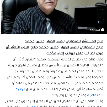
المقايضة
صرح المستشار الاقتصادي لرئيس الوزراء مظهر محمد
صالح الاقتصادي لرئيس الوزراء مظهر محمد صالح، اليوم الثلاثاء،ـأن
فرض الضرائب على الرواتب إجراء مؤقت.
وقال صالح في تصريح لوكالة الرسمية، تابعته “العراق أولاً”، أن
“القرارات الإدارية لا يمكن لها بالأساس تعطيل تطبيق قانون ضريبة
الدخل النافذ على المكلفين عموماً والمكلفين الحكوميين
خصوصاً ومهما كانت الأسباب حتى وإن توقف الدخل أو تراجع إلى
حدود حرجة فتكون نسبة الضريبة عندها إما صفر من المائة أو
(ضريبة سالبة) أي يعني دفع إعانات للمكلفين مثل
الرعاية
الاجتماعية
ومنح الطوارئ وغيرها”.
وأشار صالح إلى، أن ” القانون الضريبي لا يعطل إلا بقانون وأن تعطيل