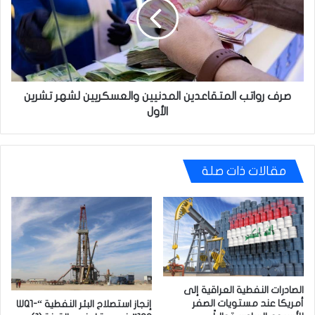
المدنيين
والعسكريين
لشهر
تشرين
الأول
صرف رواتب المتقاعدين المدنيين والعسكريين لشهر تشرين
الأول
مقالات ذات صلة
الصادرات النفطية العراقية إلى
أمريكا عند مستويات الصفر
إنجاز استصلاح البئر النفطية “WQ1-