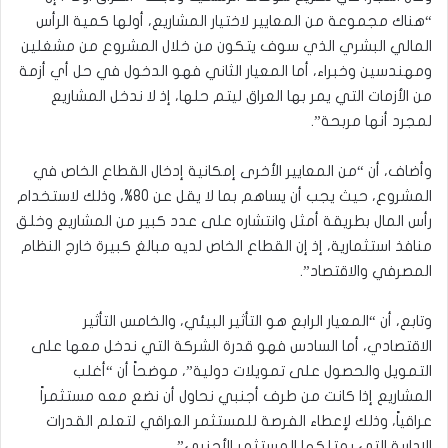
“هناك مجموعة من المعايير لاختيار المشاريع، أولها كمية الرأس
المالي البشري الذي سوف يتكون من خلال المشروع من مشغلين
ومهندسين وخبراء، أما المعيار الثاني فهو الدخول في حل أي أزمة
من الأزمات التي يمر بها العراق ليتم حلها، إذ لا ندخل المشاريع
لمجرد أنها مربحة”.
وأضاف، أن “من المعايير الأخرى إمكانية إدخال القطاع الخاص في
المشروع، حيث يجب أن يساهم بما لا يقل عن 80%، وذلك لاستخدام
رأس المال بطريقة أمثل وانتشاره على عدد كبير من المشاريع وخلق
منافذ استثمارية، إذ إن القطاع الخاص لديه مبالغ كبيرة خارج النظام
المصرفي والاقتصاد”.
وتابع، أن “المعيار الرابع هو التأثير البيئي، والخامس التأثير
الاقتصادي، أما السادس فهو قدرة الشركة التي ندخل معها على
التمويل والحصول على تمويلات دولية”، موضحاً أن “أغلب
المشاريع إذا كانت من طرف أجنبي نحاول أن نضع معه مستثمراً
عراقياً، وذلك لإعطاء الفرصة للمستثمر العراقي لتعلم القدرات
الإدارية التي يمتلكها المستثمر الأجنبي”.