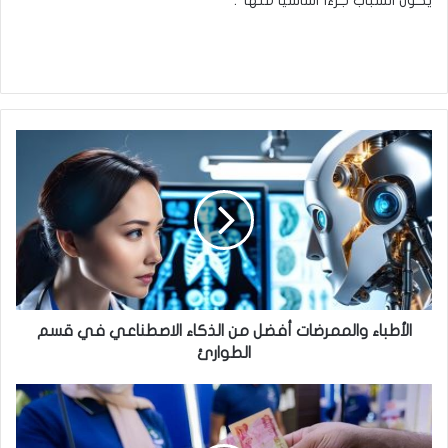
يكون الشباب جزءاً أساسياً منها”.
الأطباء
والممرضات
أفضل
من
الذكاء
الاصطناعي
في
قسم
الطوارئ
الأطباء والممرضات أفضل من الذكاء الاصطناعي في قسم
الطوارئ
صرف
رواتب
المتقاعدين