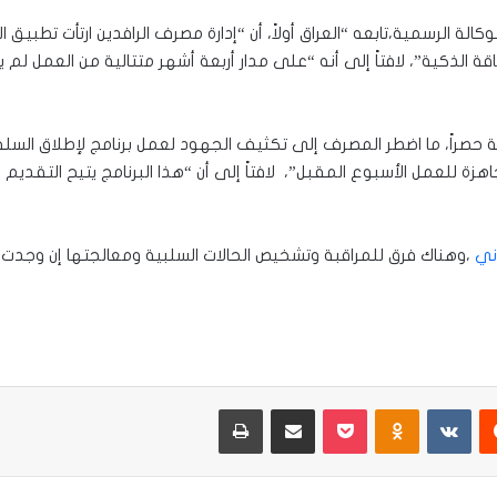
 الرسمية،تابعه “العراق أولاً، أن “إدارة مصرف الرافدين ارتأت تطبيق
اقة الذكية”، لافتاً إلى أنه “على مدار أربعة أشهر متتالية من العم
ة حصراً، ما اضطر المصرف إلى تكثيف الجهود لعمل برنامج لإطلاق السل
ة للعمل الأسبوع المقبل”، لافتاً إلى أن “هذا البرنامج يتيح التقدي
ني
يست
Odnoklassniki
‫Pocket
مشاركة عبر البريد
طباعة