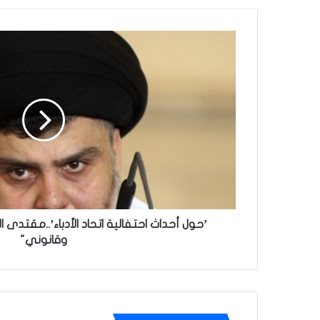
’حول
أحداث
احتفالية
اتحاد
الأدباء’..مقتدى
الصدر
يتوعد
برد
"اجتماعي
وقانوني"
’حول أحداث احتفالية اتحاد الأدباء’..مقتدى 
وقانوني"