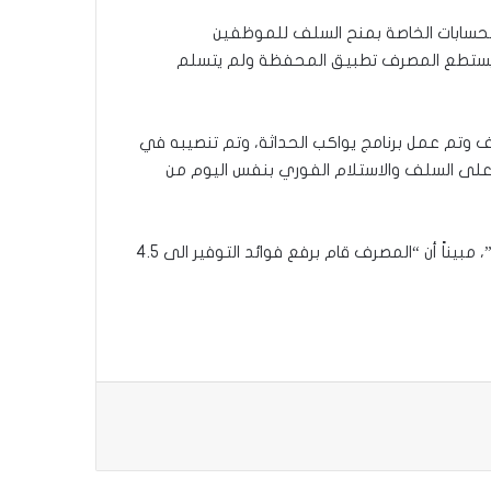
 الحسابات الخاصة بمنح السلف للموظفين
ل لم يستطع المصرف تطبيق المحفظة ولم يتسلم
ف وتم عمل برنامج يواكب الحداثة، وتم تنصيبه في
م على السلف والاستلام الفوري بنفس اليوم من
،وهناك فرق للمراقبة وتشخيص الحالات السلبية ومعالجتها إن وجدت”، مبيناً أن “المصرف قام برفع فوائد التوفير الى 4.5