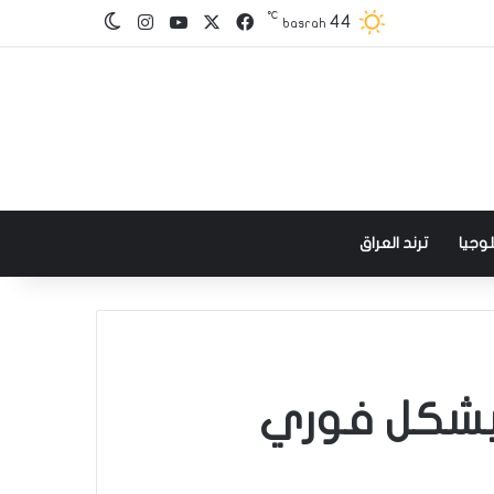
℃
‫X
فيسبوك
‫YouTube
انستقرام
44
الوضع المظلم
basrah
وجيا
ترند العراق
 بشكل فوري