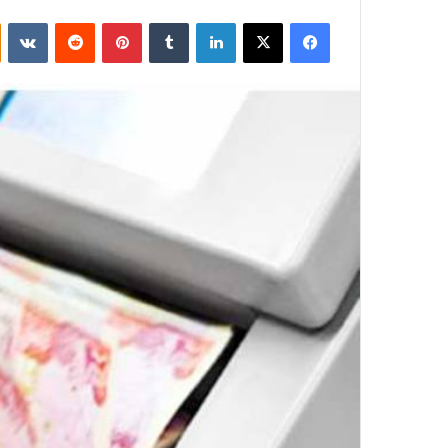
فيسبوك
‫X
لينكدإن
بينتيريست