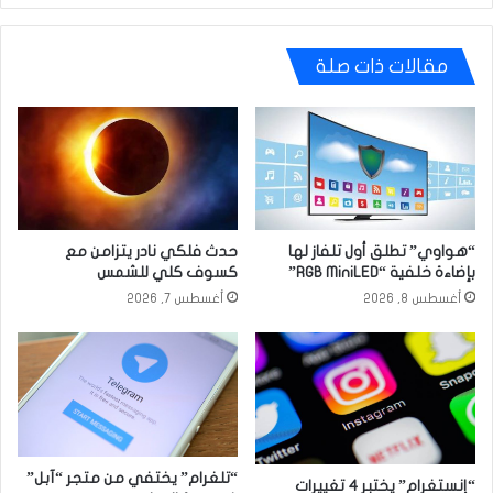
مقالات ذات صلة
“هواوي” تطلق أول تلفاز لها
حدث فلكي نادر يتزامن مع
بإضاءة خلفية “RGB MiniLED”
كسوف كلي للشمس
أغسطس 8, 2026
أغسطس 7, 2026
“تلغرام” يختفي من متجر “آبل”
“إنستغرام” يختبر 4 تغييرات