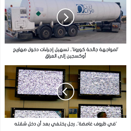
كورونا'..
تسهيل
إجراءات
دخول
صهاريج
أوكسجين
إلى
العراق
'لمواجهة جائحة كورونا'.. تسهيل إجراءات دخول صهاريج
أوكسجين إلى العراق
'في
ظروف
غامضة'..
رجل
يختفي
بعد
أن
دخل
شقته
'في ظروف غامضة'.. رجل يختفي بعد أن دخل شقته