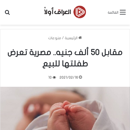
بح
القائمة
الرئيسية
/
منوعات
مقابل 50 ألف جنيه.. مصرية تعرض
طفلتها للبيع
10
2021/02/16