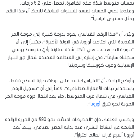
بحساب متوسط شدّة هذه الظاهرة، نحصل على 5,2 درجات،
وعندما نجري الحساب نفسه للسنوات السابقة نلاحظ أن هذا الرقم
يمثل مستوى قياسياً”.
وبيّن، أن “هذا الرقم القياسي يعود بدرجة كبيرة إلى موجة الحر
الشديدة التي اجتاحت أوروبا، في الآونة الأخيرة”، مشيراً إلى أن
“موجة الحر هذه… هي الأكثر شدّة مقارنة بأيّ متوسط يومي
سجلناه سابقاً”، في إشارة إلى المنطقة الممتدة شمال جزر البليار
الإسبانية وغرب كورسيكا وسردينيا.
وأوضح الباحث، أن “القياس اعتمد على درجات حرارة السطح فقط،
باستخدام بيانات الأقمار الاصطناعية”، لافتاً إلى أن “تسجيل الرقم
القياسي في شمال غرب المتوسط، جاء بعد انتقال ذروة موجة الحر
الجوية نحو شرق
أوروبا
“.
وبحسب العلماء، فإن “المحيطات امتصّت نحو 90% من الحرارة الزائدة
الناتجة عن النشاط البشري منذ بداية العصر الصناعي، بينما تُعد
أوروبا أسرع قارات العالم احتراراً”.