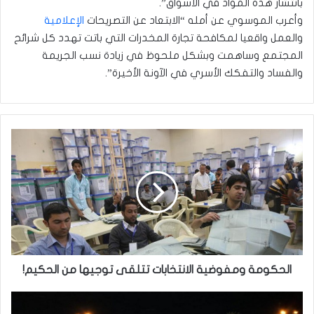
بانتشار هذه المواد في الأسواق”.
وأعرب الموسوي عن أمله “الابتعاد عن التصريحات
الإعلامية
والعمل واقعيا لمكافحة تجارة المخدرات التي باتت تهدد كل شرائح
المجتمع وساهمت وبشكل ملحوظ في زيادة نسب الجريمة
والفساد والتفكك الأسري في الآونة الأخيرة”.
الحكومة
ومفوضية
الانتخابات
تتلقى
توجيها
من
الحكيم!
الحكومة ومفوضية الانتخابات تتلقى توجيها من الحكيم!
أبو
مازن