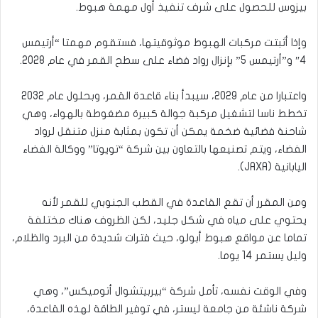
بيزوس للحصول على شرف تنفيذ أول مهمة هبوط.
وإذا أثبتت مركبات الهبوط موثوقيتها، فستقوم مهمتا “أرتيمس
4″ و”أرتيمس 5” بإنزال رواد فضاء على سطح القمر في عام 2028.
واعتبارا من عام 2029، سيبدأ بناء قاعدة القمر، وبحلول عام 2032
تخطط ناسا لتشغيل مركبة جوالة كبيرة مضغوطة بالهواء، وهي
شاحنة فضائية ضخمة يمكن أن تكون بمثابة منزل متنقل لرواد
الفضاء، ويتم تصنيعها بالتعاون بين شركة “تويوتا” ووكالة الفضاء
اليابانية (JAXA).
ومن المقرر أن تقع القاعدة في القطب الجنوبي للقمر لأنه
يحتوي على مياه في شكل جليد، لكن الظروف هناك مختلفة
تماما عن مواقع هبوط أبولو، حيث فترات شديدة من البرد والظلام،
وليل يستمر 14 يوما.
وفي الوقت نفسه، تأمل شركة “بيربيتشوال أتوميكس”، وهي
شركة ناشئة من جامعة ليستر، في توفير الطاقة لهذه القاعدة،