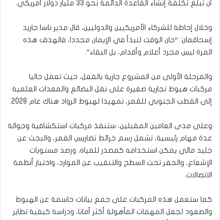
أن تبلغ تكلفة إنشاء القاعدة الدائمة نحو 33 مليار دولار أمريكي.
وخلال إحاطة للشركاء الأمريكيين والدوليين، قال مدير ناسا جاريد
إسحاقمان: “حان الوقت لنبدأ في الإيمان مجددا، فالهدف هذه
المرة ليس مجرد أعلام وأقدام، بل البقاء”.
والمرحلة الأولى من المشروع جارية بالفعل، حيث تعمل حاليا
مركبات هبوط تجارية صغيرة على نقل البضائع والمعدات العلمية
إلى القطب الجنوبي للقمر، تمهيدا لهبوط الرواد هناك عام 2028.
وعلى مدى العامين المقبلين، ستنفذ مركبات استكشافية وجوالة
عدة مهام رئيسية، تشمل رسم خرائط تضاريس القمر، والبحث عن
جليد مائي يمكن استخدامه كمصدر للمياه، ورصد مستويات
الإشعاع، والحفر تحت السطح والتنقيب عن الموارد، واختبار أنظمة
الاتصالات.
كما ستعمل هذه المركبات على جمع بيانات حاسمة عن الهبوط
والصعود لجعل المهمات المأهولة أكثر أمانا، ودراسة كيفية تطاير