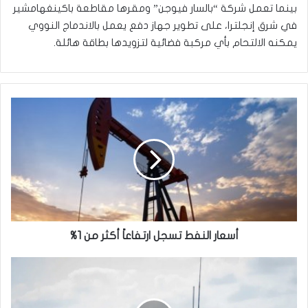
بينما تعمل شركة “بالسار فيوجن” ومقرها مقاطعة باكينغهامشير
في شرق إنجلترا، على تطوير جهاز دفع يعمل بالاندماج النووي
يمكنه الالتحام بأي مركبة فضائية لتزويدها بطاقة هائلة.
أسعار
النفط
تسجل
ارتفاعاً
أكثر
من
1%
أسعار النفط تسجل ارتفاعاً أكثر من 1%
بحرية
الحرس
الثوري
تعلن