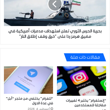
استهداف
مدمرات
أمريكية
في
مضيق
هرمز
بحرية الحرس الثوري تعلن استهداف مدمرات أمريكية في
ردا
مضيق هرمز ردا على "خرق وقف إطلاق النار"
على
"خرق
وقف
إطلاق
مقالات ذات صلة
النار"
“تلغرام” يختفي من متجر “آبل”
“إنستغرام” يختبر 4 تغييرات
في عدة الدول
مفاجئة للمستخدمين
أغسطس 4, 2026