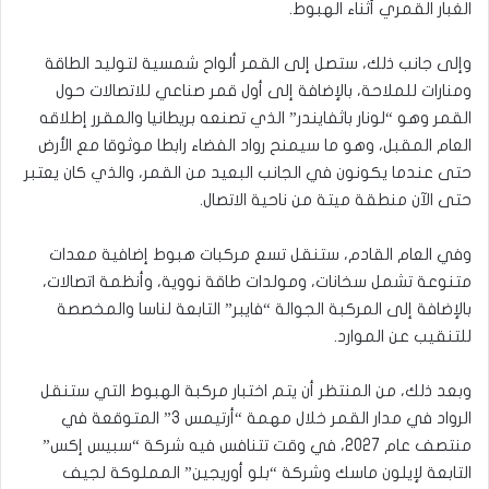
الغبار القمري أثناء الهبوط.
وإلى جانب ذلك، ستصل إلى القمر ألواح شمسية لتوليد الطاقة
ومنارات للملاحة، بالإضافة إلى أول قمر صناعي للاتصالات حول
القمر وهو “لونار باثفايندر” الذي تصنعه بريطانيا والمقرر إطلاقه
العام المقبل، وهو ما سيمنح رواد الفضاء رابطا موثوقا مع الأرض
حتى عندما يكونون في الجانب البعيد من القمر، والذي كان يعتبر
حتى الآن منطقة ميتة من ناحية الاتصال.
وفي العام القادم، ستنقل تسع مركبات هبوط إضافية معدات
متنوعة تشمل سخانات، ومولدات طاقة نووية، وأنظمة اتصالات،
بالإضافة إلى المركبة الجوالة “فايبر” التابعة لناسا والمخصصة
للتنقيب عن الموارد.
وبعد ذلك، من المنتظر أن يتم اختبار مركبة الهبوط التي ستنقل
الرواد في مدار القمر خلال مهمة “أرتيمس 3” المتوقعة في
منتصف عام 2027، في وقت تتنافس فيه شركة “سبيس إكس”
التابعة لإيلون ماسك وشركة “بلو أوريجين” المملوكة لجيف