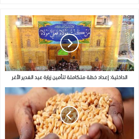
الداخلية:
إعداد
خطة
متكاملة
لتأمين
زيارة
عيد
الغدير
الأغر
الداخلية: إعداد خطة متكاملة لتأمين زيارة عيد الغدير الأغر
التجارة
تعلن
بدء
موسم
تسويق
الحنطة
في
كركوك