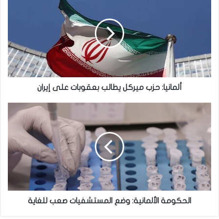
حزب
ميركل
يطالب
بعقوبات
على
إيران
ألمانيا: حزب ميركل يطالب بعقوبات على إيران
الحكومة
الألمانية:
وضع
المستشفيات
صعب
للغاية
الحكومة الألمانية: وضع المستشفيات صعب للغاية