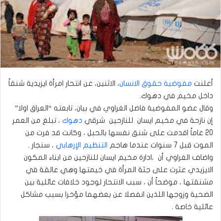
أعلنت
مفوضية حقوق الانسان
، الاثنين، عن انتحار امرأة ايزيدية شنقاً
داخل مخيم في دهوك.
وقال عضو المفوضية فاضل الغراوي في بيان، تابعته “العراق اولا”
إن نازحة في مخيم ايسان للنازحين شرقي
دهوك
، تبلغ من العمر
20 عاماً اقدمت على شنق نفسها بالحبل ، وكانت قد فرت من
الموت قبل 7 سنوات عندما هاجم
التنظيم الإرهابي
، سنجار .
واضاف الغراوي أن ،ادارة مخيم ايسان للنازحين من ابناء المكون
الايزيدي عثرت على جثة المرأة في خيمتها وهي عالقة في
مشنقتها ، موضحاً أن ، سبب الانتحار لوجود خلافات عائلية بين
الضحية وزوجها اللذين انفصلا عن بعضهما مؤخرا بسبب مشاكل
عائلية خاصة .