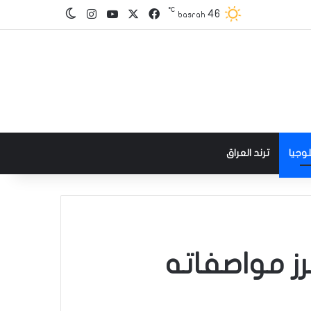
℃
‫X
فيسبوك
‫YouTube
انستقرام
46
الوضع المظلم
basrah
وجيا
ترند العراق
ز مواصفاته