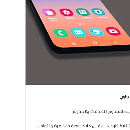
ومن المفترض أن يحصل الهاتف على شاشتين، شاشة أساسية داخلية بمقاس 8.01 بوصة، دقة عرضها (2480/2220) بيكسل، وشاشة خارجية بمقاس 6.45 بوصة دقة عرضها تعادل