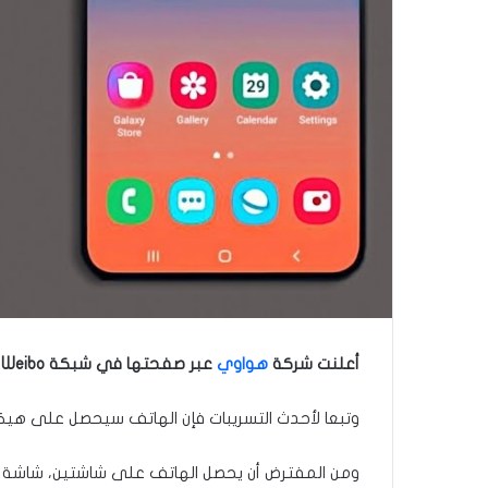
أعلنت شركة
هواوي
عبر صفحتها في شبكة Weibo أنها ستكشف عن هاتفها الأحدث القابل للطي Mate X2 في 22 فبراير الجاري.
وتبعا لأحدث التسريبات فإن الهاتف سيحصل على هيكل بأبعاد(161.8/145.8/8.2) ملم، وزنه 295 غ، ومحمي بطبقة من البلاستيك المق