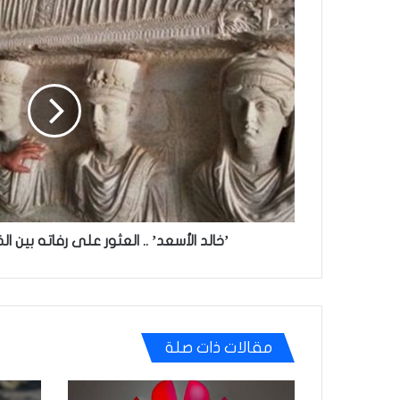
’خالد
الأسعد’
..
العثور
على
رفاته
بين
الذين
أعدمتهم
داعش!
’خالد الأسعد’ .. العثور على رفاته بين 
مقالات ذات صلة