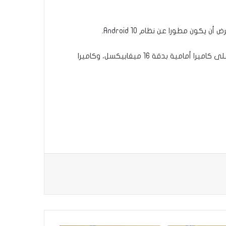
وسيحصل هذا الجهاز على الأغلب على بطارية بسعة 4400 ميلي أمبير يمكن شحنها بسرعة عبر شاحن باستطاعة 66 واطا، وعلى كاميرا أمامية بدقة 16 ميغابيكسل، وكاميرا