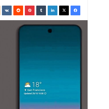
فيسبوك
‫X
لينكدإن
بينتيريست