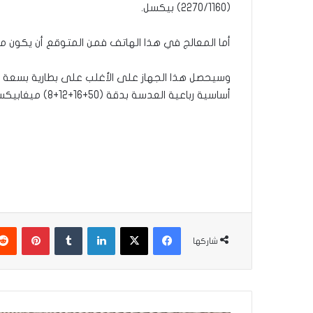
(2270/1160) بيكسل.
أما المعالج في هذا الهاتف فمن المتوقع أن يكون من نوع Kirin 9000 مطور بتقنية (5 نانومترات)، ونظام التشغيل من المفترض أن يكون مطورا عن
أساسية رباعية العدسة بدقة (50+16+12+8) ميغابيكسل.
فيسبوك
‫X
لينكدإن
بينتير
شاركها