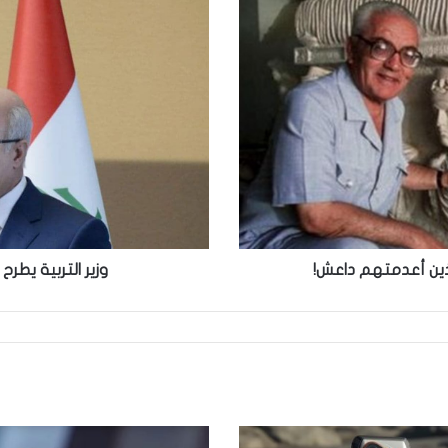
وزير
التربية
يطرح
استراتيجية
تحسين
’جودة
التعليم’
الذين أعدمتهم داعش!
وزير التربية يطر