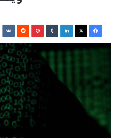
فيسبوك
‫X
لينكدإن
بينتيريست