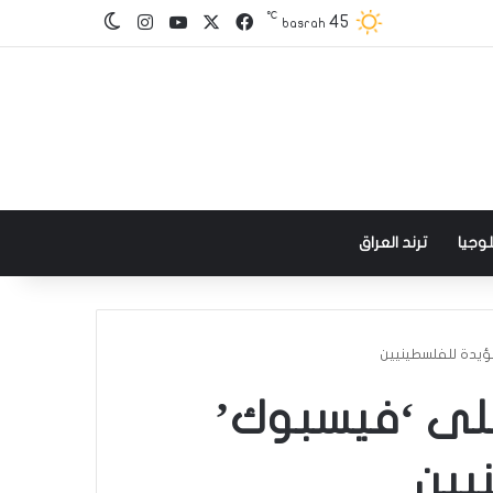
℃
‫X
فيسبوك
‫YouTube
انستقرام
45
الوضع المظلم
basrah
وجيا
ترند العراق
ؤيدة للفلسطينيين
على ‘فيسبوك’
يين