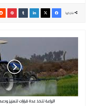
فيسبوك
‫X
لينكدإن
بينتير
شاركها
الزراعة
تتخذ
عدة
قرارات
لتعزيز
ودعم
المنتج
المحلي
الزراعة تتخذ عدة قرارات لتعزيز ودع