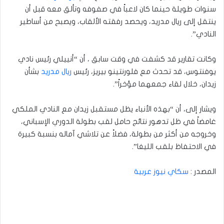
سنوات طويلة حينما كان لاعباً في صفوفه وتألق معه قبل أن
ينتقل إلى ريال مدريد، ويحصد رفقته الألقاب، ويصبح من أساطير
النادي”.
وكانت تقارير قد كشفت في وقت سابق ، أن “أنييلي رئيس نادي
يوفنتوس، قد تحدث مع فلورنتينو بيريز، رئيس
ريال مدريد
بشأن
زيدان، خلال لقاء جمعهما مؤخراً”.
ويشار إلى، أن “بهذه الأنباء يظل مستقبل زيدان مع النادي الملكي
غامضاً في ظل تدهور نتائج حامل لقب بطولة الدوري الإسباني،
وخروجه من أكثر من بطولة، فضلاً عن تلاشي آماله بنسبة كبيرة
في الاحتفاظ بلقب الليغا”.
المصدر :
سكاي نيوز عربية