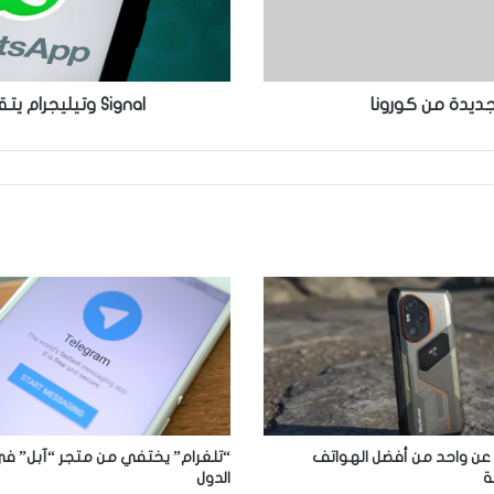
ديدة من كورونا
Signal وتيليجرام يتقدمان.. هل سنشهد زوال الواتساب قريباَ!
“تلغرام” يختفي من متجر “آبل” ف
ن واحد من أفضل الهواتف
الدول
ة