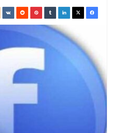
فيسبوك
‫X
لينكدإن
بينتيريست