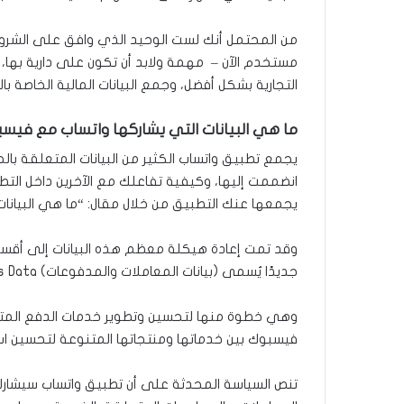
من المحتمل أنك لست الوحيد الذي وافق على الشروط 
مستخدم الآن – مهمة ولابد أن تكون على دارية بها
التجارية بشكل أفضل، وجمع البيانات المالية الخاصة ب
ما هي البيانات التي يشاركها واتساب مع فيسب
يجمع تطبيق واتساب الكثير من البيانات المتعلقة ب
انضممت إليها، وكيفية تفاعلك مع الآخرين داخل التطبي
يجمعها عنك التطبيق من خلال مقال: “ما هي البيان
وقد تمت إعادة هيكلة معظم هذه البيانات إلى أقسا
جديدًا يُسمى (بيانات المعاملات والمدفوعات) Transaction and Payments Data يضم البيانات المالية الخاصة بالمستخدمين التي يتم جمعها.
وهي خطوة منها لتحسين وتطوير خدمات الدفع المتن
فيسبوك بين خدماتها ومنتجاتها المتنوعة لتحسين اس
تنص السياسة المحدثة على أن تطبيق واتساب سيشارك 