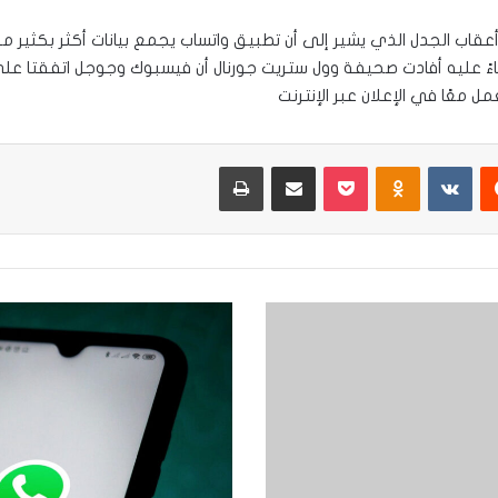
ي، وبناءً عليه أفادت صحيفة وول ستريت جورنال أن فيسبوك وجوجل اتفقتا 
 معًا في الإعلان عبر الإنترنت
يست
Odnoklassniki
‫Pocket
مشاركة عبر البريد
طباعة
Signal
وتيليجرام
يتقدمان..
هل
سنشهد
زوال
الواتساب
قريباَ!