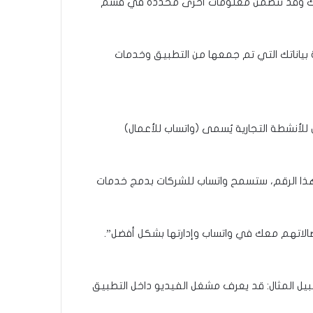
لمتعلقة بالخدمة، ومعلومات حول كيفية تفاعلك مع الآخرين (ومنها: الشركات)، وعنوان IP الخاص بك وقد تتضمن معلومات أخرى محددة في قسم
بياناتك التي تم جمعها من التطبيق وخدمات
للأنشطة التجارية يُسمى (واتساب للأعمال)
 وصل عدد مستخدميه إلى أكثر من 50 مليون مستخدم، ولزيادة هذا الرقم، ستسمح واتساب للشركات بدمج خدمات
الاتهم معك في واتساب وإدارتها بشكل أفضل”.
ل المثال: قد يعرف مشغل الفيديو داخل التطبيق