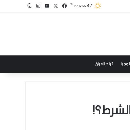
℃
‫X
فيسبوك
‫YouTube
انستقرام
47
الوضع المظلم
basrah
وجيا
ترند العراق
لشرط؟!