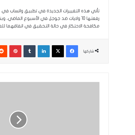
رفعتها 10 ولايات ضد جوجل في الأسبوع الماض
مكافحة الاحتكار في حالة التحقيق في اتفاقهما للعمل
فيسبوك
‫X
لينكدإن
بينتير
شاركها
الصحة
العراقية
توضح
وجود
سلالة
جديدة
من
كورونا