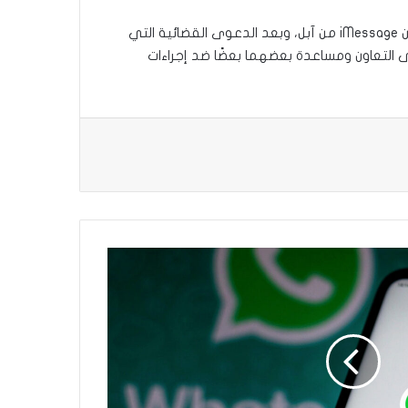
تأتي هذه التغييرات الجديدة في تطبيق واتساب في أعقاب الجدل الذي يشير إلى أن تطبيق واتساب يجمع بيانات أكثر بكثير من iMessage من آبل، وبعد الدعوى القضائية التي
على التعاون ومساعدة بعضهما بعضًا ضد إجراءات