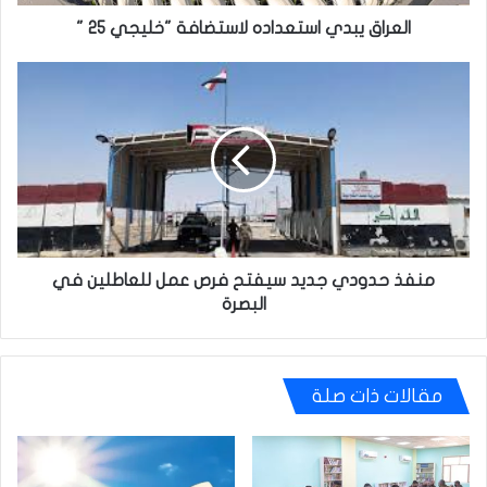
العراق يبدي استعداده لاستضافة "خليجي 25 "
منفذ
حدودي
جديد
سيفتح
فرص
عمل
للعاطلين
في
البصرة
منفذ حدودي جديد سيفتح فرص عمل للعاطلين في
البصرة
مقالات ذات صلة