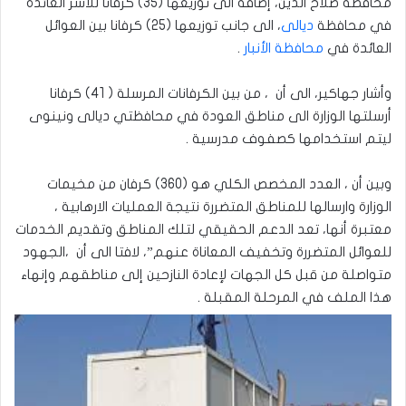
محافظة صلاح الدين، إضافة الى توزيعها (35) كرفانا للأسر العائدة
في محافظة
ديالى
، الى جانب توزيعها (25) كرفانا بين العوائل
العائدة في
محافظة الأنبار
.
وأشار جهاكير، الى أن ، من بين الكرفانات المرسلة ( 41) كرفانا
أرسلتها الوزارة الى مناطق العودة في محافظتي ديالى ونينوى
ليتم استخدامها كصفوف مدرسية .
وبين أن ، العدد المخصص الكلي هو (360) كرفان من مخيمات
الوزارة وارسالها للمناطق المتضررة نتيجة العمليات الارهابية ،
معتبرة أنها، تعد الدعم الحقيقي لتلك المناطق وتقديم الخدمات
للعوائل المتضررة وتخفيف المعاناة عنهم”، لافتا الى أن ،الجهود
متواصلة من قبل كل الجهات لإعادة النازحين إلى مناطقهم وإنهاء
هذا الملف في المرحلة المقبلة .