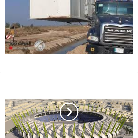
العراق
يبدي
استعداده
لاستضافة
"خليجي
25
"