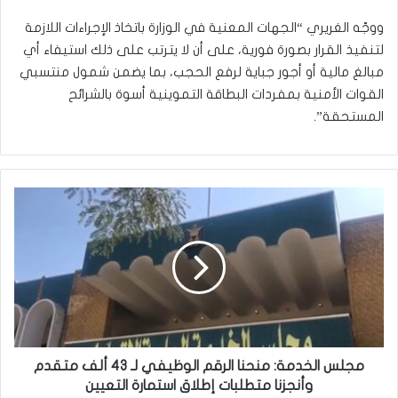
ووجّه الغريري “الجهات المعنية في الوزارة باتخاذ الإجراءات اللازمة
لتنفيذ القرار بصورة فورية، على أن لا يترتب على ذلك استيفاء أي
مبالغ مالية أو أجور جباية لرفع الحجب، بما يضمن شمول منتسبي
القوات الأمنية بمفردات البطاقة التموينية أسوة بالشرائح
المستحقة”.
مجلس
الخدمة:
منحنا
الرقم
الوظيفي
لـ
43
ألف
متقدم
وأنجزنا
مجلس الخدمة: منحنا الرقم الوظيفي لـ 43 ألف متقدم
متطلبات
وأنجزنا متطلبات إطلاق استمارة التعيين