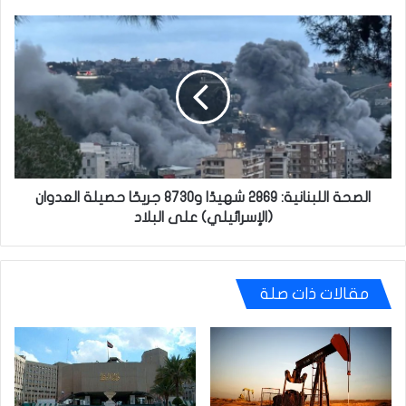
إطلاق
استمارة
الصحة
التعيين
اللبنانية:
2869
شهيدًا
و8730
جريحًا
حصيلة
العدوان
(الإسرائيلي)
على
الصحة اللبنانية: 2869 شهيدًا و8730 جريحًا حصيلة العدوان
البلاد
(الإسرائيلي) على البلاد
مقالات ذات صلة