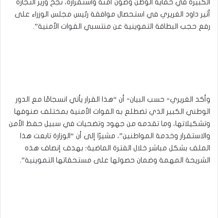
الكبيرة في حماية الوطن وصون أمنه واستقراره، نجح وزير التجارة
أثير داود الغريري في استحصال موافقة رئيس مجلس الوزراء على
رفع حجب البطاقة التموينية عن منتسبي القوات الأمنية”.
وأكد الغريري- حسب البيان- أن “هذا القرار يأتي انسجامًا مع الدور
الوطني الكبير الذي تضطلع به القوات الأمنية بمختلف صنوفها
وتشكيلاتها، وما تقدمه من جهود وتضحيات في سبيل حفظ الأمن
والاستقرار وخدمة المواطنين”، مشيرًا إلى أن “الوزارة تابعت هذا
الملف بشكل مباشر خلال الفترة الماضية؛ بهدف إنصاف هذه
الشريحة المهمة وضمان حصولها على مستحقاتها التموينية”.