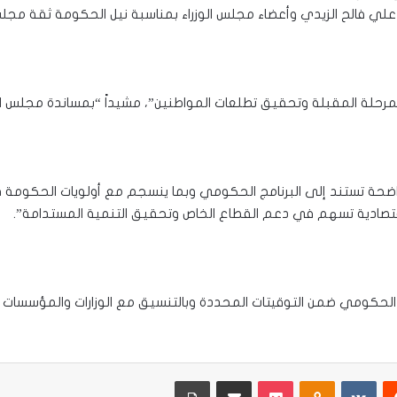
 علي فالح الزيدي وأعضاء مجلس الوزراء بمناسبة نيل الحكومة ثقة مجلس
مرحلة المقبلة وتحقيق تطلعات المواطنين”، مشيداً “بمساندة مجلس ا
اضحة تستند إلى البرنامج الحكومي وبما ينسجم مع أولويات الحكومة ف
ة اقتصادية تسهم في دعم القطاع الخاص وتحقيق التنمية المستدامة”.
امج الحكومي ضمن التوقيتات المحددة وبالتنسيق مع الوزارات والمؤسسات
يست
Odnoklassniki
‫Pocket
مشاركة عبر البريد
طباعة