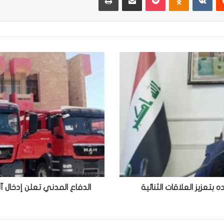
الدفاع
المدني
تعلن
إدخال
آليات
حديثة
لتأمين
الزائرين
في
ذكرى
استشهاد
الإمام
الجواد
ه بتعزيز العلاقات الثنائية
الدفاع المدني تعلن إدخال آ
(ع)