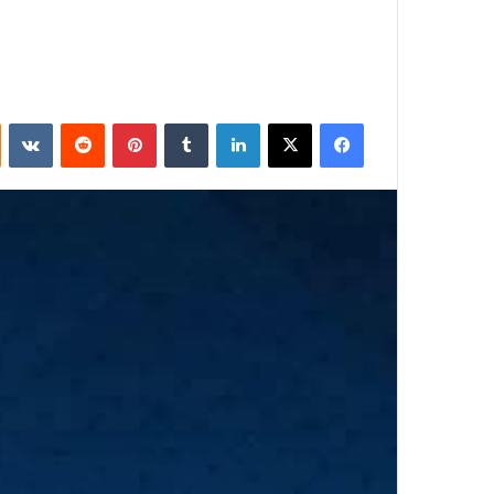
فيسبوك
‫X
لينكدإن
بينتيريست