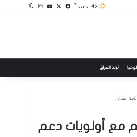
℃
‫X
فيسبوك
‫YouTube
انستقرام
45
الوضع المظلم
basrah
وجيا
ترند العراق
لأمن الغذائي
م مع أولويات دعم