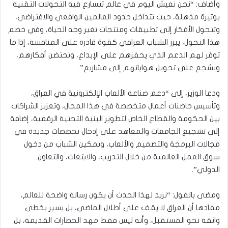
وأضاف: “نحن نعيش اليوم في عالم تتسارع فيه التحولات التقنية
بوتيرة مذهلة، حيث تتداخل حدود العالمين الواقعي والافتراضي،
وتتحول الأفكار إلى تطبيقات ومنتجات تغير وجه الحياة، وفي خضم
هذا التحول، يبرز الشباب العراقي كقوة قادرة على المنافسة، إذا ما
توفر لهم الدعم الذي يحفزهم على الإبداع، وتحتضن أفكارهم،
ويشجع على تحويل هواياتهم إلى مشاريع”.
ودعا الوزير، إلى “دعم صناعة الألعاب الإلكترونية في العراق،
وتأسيس حاضنات أعمال متخصصة في هذا المجال، وتعزيز الشراكات
بين الحكومة والقطاع الخاص لتطوير البنية التحتية الرقمية، إضافة
إلى تشجيع الجامعات والمعاهد على إدخال تخصصات جديدة في
مجالات البرمجة والتصميم والألعاب، وتمكين الشباب من دخول
سوق العمل العالمية من خلال التدريب، والابتعاث، والتعاون
الدولي”.
ومضى بالقول: “نريد لهذا الحدث أن يكون رسالة واضحة للعالم،
مفادها أن العراق لا يقف على أطلال الماضي، بل يسير بخطى
واثقة نحو المستقبل، وأنه ليس فقط مهد الحضارات القديمة، بل