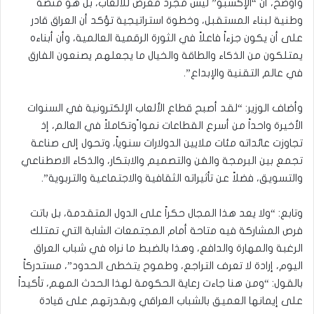
وأوضح، أن “الإكسبو” ليس مجرد معرض للألعاب، بل هو منصة
وطنية لبناء المستقبل، وخطوة استراتيجية تؤكد أن العراق قادر
على أن يكون جزءاً فاعلاً في الثورة الرقمية العالمية، وأن أبناءه
يمتلكون من الذكاء والطاقة والخيال ما يجعلهم يصنعون الفارق
في عالم التقنية والإبداع”.
وأضاف الوزير: “لقد أصبح قطاع الألعاب الإلكترونية في السنوات
الأخيرة واحداً من أسرع القطاعات نموا ًوتكاملاً في العالم، إذ
تجاوزت عائداته مئات ملايين الدولارات سنوياً، وتحول إلى صناعة
تجمع بين البرمجة والفن والتصميم والابتكار، والذكاء الاصطناعي
والتسويق، فضلاً عن تأثيراته الثقافية والاجتماعية والتربوية”.
وتابع: “ولا يعد هذا المجال حكراً على الدول المتقدمة، بل باتت
فرص المشاركة فيه متاحة أمام المجتمعات الشابة التي تمتلك
الرغبة والمهارة والدافع، وهذا بالضبط ما نراه في شباب العراق
اليوم، إرادة لا تعرف التراجع، وطموح يتخطى الحدود”، مستدركاً
بالقول: “ومن هنا جاءت رعاية الحكومة لهذا الحدث المهم، تأكيداً
على إيمانها العميق بالشباب العراقي وبقدرتهم على قيادة