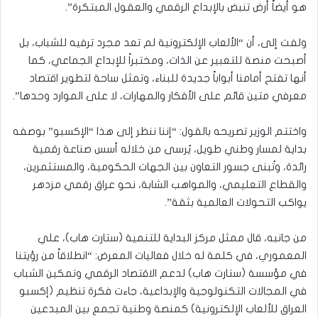
هو أيضاً أرض تنبض بالإبداع الرقمي والعقول المبتكرة”.
ولفت إلى، أن “الألعاب الإلكترونية لم تعد مجرد ترفيه للشباب، بل
أصبحت منصة للتعبير عن الذات، ومختبراً للإبداع الجماعي، كما
أنها تفتح أمامنا أبواباً جديدة للبناء، وتمثل ساحة لتطوير اقتصاد
معرفي متين قائم على الأفكار والمهارات، لا على الموارد وحدها”.
واختتم الوزير تصريحه بالقول: “إننا ننظر إلى هذا “الإكسبو” بوصفه
بداية لمسار وطني طويل، يُرسى من خلاله أسس صناعة رقمية
رائدة، وتُبنى جسور التعاون بين الجهات الحكومية، والمستثمرين،
والقطاع التعليمي، والمواهب الشابة، نحو عراق رقمي مزدهر
يواكب التحولات العالمية بثقة”.
من جانبه، قال ممثل مركز البداية للتنمية (ستارت هاب)، علي
المعموري، في كلمة له خلال فعاليات المعرض: “انطلاقاً من رؤيتنا
في مؤسسة (ستارت هاب) لدعم الاقتصاد الرقمي وتمكين الشباب
في المجالات التكنولوجية والإبداعية، جاءت فكرة تنظيم (إكسبو
العراق للألعاب الإلكترونية) كمنصة وطنية تجمع بين المبدعين