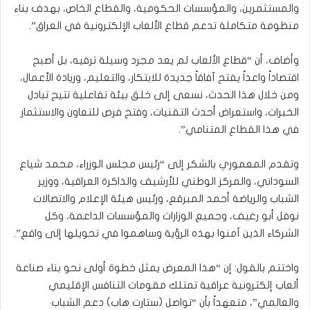
والمستثمرين، والمؤسسات الحكومية، والقطاع الخاص، بهدف بناء
منظومة متكاملة تدعم قطاع الألعاب الإلكترونية في العراق”.
وأضاف، أن “قطاع الألعاب لم يعد مجرد وسيلة ترفيه، بل أصبح
اقتصاداً واعداً يفتح آفاقاً جديدة للابتكار، والتعليم، وريادة الأعمال،
ومن خلال هذا الحدث، نسعى إلى خلق بيئة تفاعلية تتيح تبادل
الخبرات، واستعراض أحدث التقنيات، وفتح فرص للتعاون والاستثمار
في هذا القطاع المتنامي”.
وتقدم المعموري بالشكر إلى “رئيس مجلس الوزراء، محمد شياع
السوداني، والمركز الوطني للأرشيف والذاكرة العراقية، ووزير
الشباب والرياضة أحمد المبرقع، ورئيس هيئة الإعلام والاتصالات
نوفل أبو رغيف، وجميع الوزارات والمؤسسات الداعمة، وكل
الشركاء الذين آمنوا بهذه الرؤية وساهموا في تحويلها إلى واقع”.
واختتم بالقول: إن “هذا المعرض يمثل خطوة أولى نحو بناء صناعة
ألعاب إلكترونية عراقية تمتلك مقومات التنافس الإقليمي
والعالمي”، متعهداً بأن “تواصل (ستارت هاب) دعم الشباب