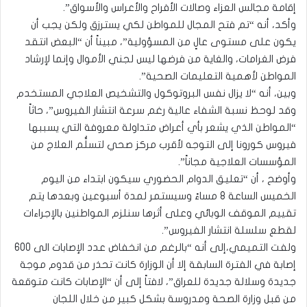
إقامة مجالس العزاء وصالات الأفراح والأعراس والأسواق”.
وأكد، أنه “تم فتح المجال للمواطن لكي يسترزق ولكن يجب أن
يكون على مستوى عالٍ من المسؤولية”، مبيناً أن “البعض انتقد
فرض الغرامات، والغاية من فرضها ليس لجني الأموال وإنما لإرشاد
المواطن لأهمية التعليمات الصحية”.
وبين، أنه “لا يزال نفس البروتوكول والتشخيص العلاجي المستخدم
وقد لوحظ نسبة الشفاء عالية رغم سرعة انتشار الفيروس”، حاثاً
“المواطن الذي يشعر بأي أعراض متداولة معروفة التي يسببها
فيروس كورونا إلى التوجه لأقرب مركز صحي لتسلُّم العلاج من
المؤسسات العلاجية مجاناً”.
وأوضح ، أن “تعليق الدوام الحضوري سيكون ابتداء من اليوم
الخميس الساعة 8 مساءً وسيستمر لمدة أسبوعين وبعدها يتم
تقييم الموقف الوبائي وعلى أثرها سنلزم المواطنين بالإجراءات
لقطع سلسلة انتشار الفيروس”.
ولفت التميمي،إلى أنه “بالرغم من انخفاض عدد الإصابات الى 600
إصابة في الفترة السابقة إلا أن الوزارة كانت تحذر من قدوم موجة
جديدة وسلالة جديدة للعراق”، لافتاً إلى أن “الإصابات كانت متوقعة
من قبل وزارة الصحة ومدروسة بشكل كبير من خلال اللجان