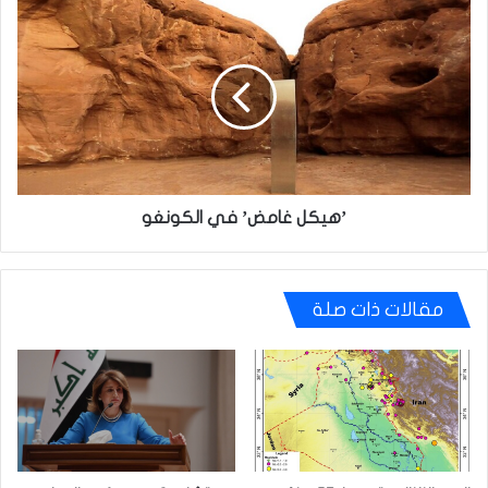
’هيكل
غامض’
في
الكونغو
’هيكل غامض’ في الكونغو
مقالات ذات صلة