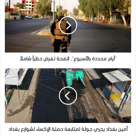
'أيام
محددة
بالأسبوع'..
الصحة
تفرض
حظراً
شاملاً
'أيام محددة بالأسبوع'.. الصحة تفرض حظراً شاملاً
أمين
بغداد
يجري
جولة
لمتابعة
حملة
الإكساء
لشوارع
بغداد
أمين بغداد يجري جولة لمتابعة حملة الإكساء لشوارع بغداد