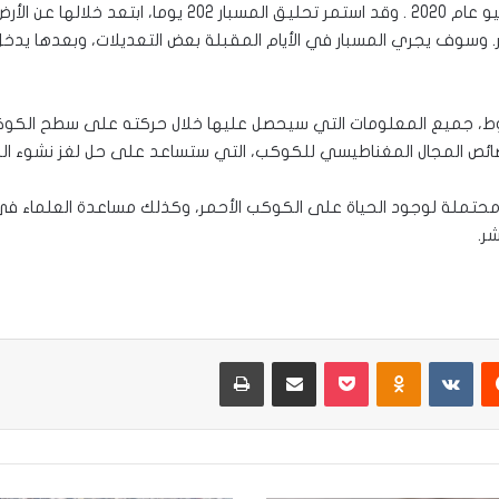
بالغة حوالي 475 مليون كيلومتر. وسوف يجري المسبار في الأيام المقبلة بعض التعديلات، و
بوط، جميع المعلومات التي سيحصل عليها خلال حركته على سطح الكوك
صائص المجال المغناطيسي للكوكب، التي ستساعد على حل لغز نشوء ال
 محتملة لوجود الحياة على الكوكب الأحمر، وكذلك مساعدة العلماء في
ر.
يست
Odnoklassniki
‫Pocket
مشاركة عبر البريد
طباعة