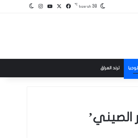
℃
‫X
فيسبوك
‫YouTube
انستقرام
38
الوضع المظلم
basrah
وجيا
ترند العراق
ر الصيني’