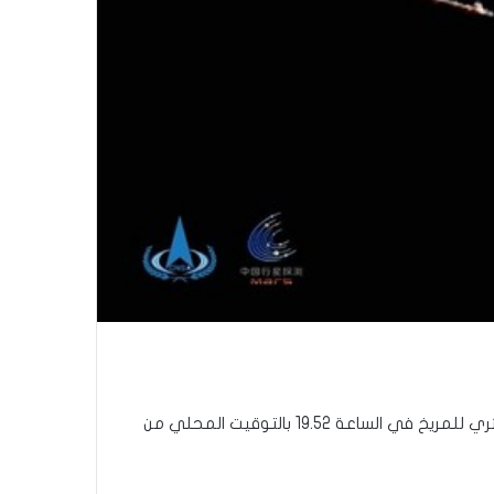
وتشير المؤسسة في بيانها، إلى أن “أول مسبار صيني Tianwen 1 ، لاستكشاف المريخ، كبح سرعته ودخل بنجاح إلى المدار الدائري للمريخ في الساعة 19.52 بالتوقيت المحلي من