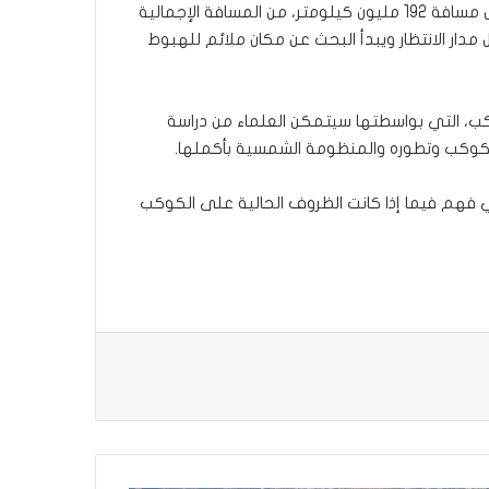
ويذكر أن الصين أطلقت المسبار Tianwen 1 في 23 يوليو عام 2020 . وقد استمر تحليق المسبار 202 يوما، ابتعد خلالها عن الأرض مسافة 192 مليون كيلومتر، من المسافة الإجمالية
بعدها يدخل مدار الانتظار ويبدأ البحث عن مكان ملائم للهبوط
ب، التي بواسطتها سيتمكن العلماء من دراسة
كوكب وتطوره والمنظومة الشمسية بأكملها.
 فهم فيما إذا كانت الظروف الحالية على الكوكب