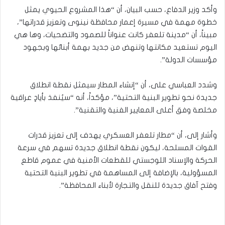
وأكد وزير الدفاع، حسب البيان، أن “هذا المشروع الحيوي يمثل
خطوة مهمة في مسيرة إعمار محافظة نينوى وتعزيز قدراتها”،
مبيناً، أن “مدينة تلعفر كانت عنواناً للصمود والتضحيات، وها هي
اليوم تستعيد مكانتها وتنهض من جديد بهمة أبنائها وبجهود
مؤسسات الدولة”.
وشدد العباسي على، أن “إنشاء المطار سيمثل نقطة انطلاق
جديدة نحو تطوير البنية التحتية”، مؤكداً، أنه “سيُنفذ بأيادٍ عراقية
مخلصة وفق أعلى المعايير الفنية والتقنية”.
وأشار إلى، أن “مطار تلعفر العسكري يهدف إلى تعزيز قدرات
القوات المسلحة، ليكون نقطة انطلاق جديدة تسهم في سرعة
الحركة والإسناد اللوجستي للقطعات الأمنية في عموم قاطع
المسؤولية، بالإضافة إلى المساهمة في تطوير البنية التحتية
وفتح آفاق جديدة للنقل والتجارة لأبناء المحافظة”.