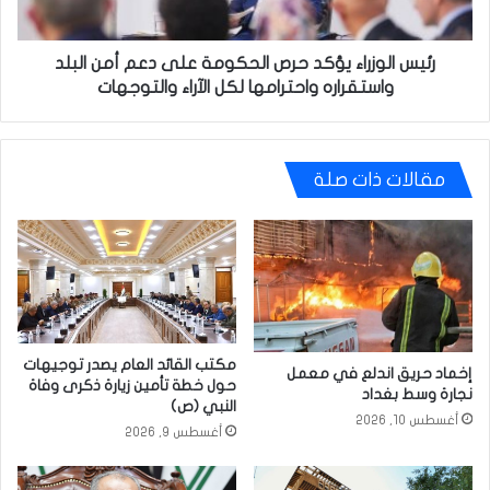
أمن
البلد
واستقراره
رئيس الوزراء يؤكد حرص الحكومة على دعم أمن البلد
واحترامها
واستقراره واحترامها لكل الآراء والتوجهات
لكل
الآراء
والتوجهات
مقالات ذات صلة
مكتب القائد العام يصدر توجيهات
إخماد حريق اندلع في معمل
حول خطة تأمين زيارة ذكرى وفاة
نجارة وسط بغداد
النبي (ص)
أغسطس 10, 2026
أغسطس 9, 2026