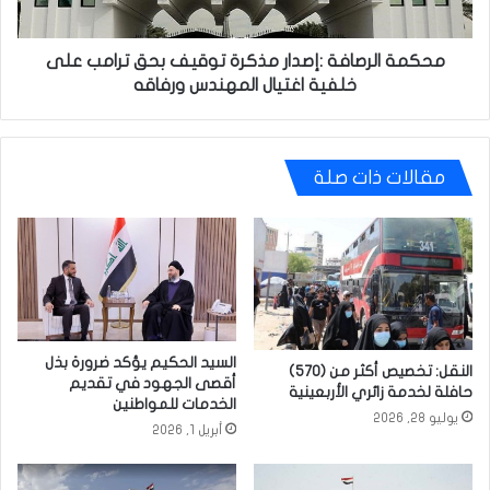
على
خلفية
اغتيال
محكمة الرصافة :إصدار مذكرة توقيف بحق ترامب على
المهندس
خلفية اغتيال المهندس ورفاقه
ورفاقه
مقالات ذات صلة
السيد الحكيم يؤكد ضرورة بذل
النقل: تخصيص أكثر من (570)
أقصى الجهود في تقديم
حافلة لخدمة زائري الأربعينية
الخدمات للمواطنين
يوليو 28, 2026
أبريل 1, 2026