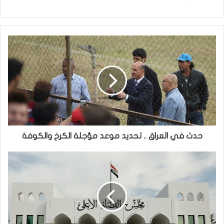
حدث
في
العراق
..
تحديد
موعد
مؤجلة
الكرخ
والكوفة
حدث في العراق .. تحديد موعد مؤجلة الكرخ والكوفة
محكمة
الرصافة
:إصدار
مذكرة
توقيف
بحق
ترامب