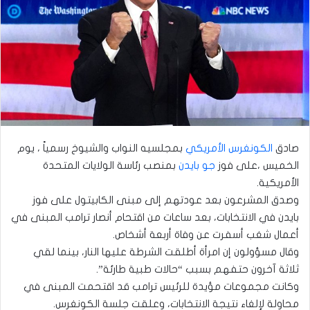
صادق
الكونغرس الأمريكي
بمجلسيه النواب والشيوخ رسمياً ، يوم
الخميس ،على فوز
جو بايدن
بمنصب رئاسة الولايات المتحدة
الأمريكية.
وصدق المشرعون بعد عودتهم إلى مبنى الكابيتول على فوز
بايدن في الانتخابات، بعد ساعات من اقتحام أنصار ترامب المبنى في
أعمال شغب أسفرت عن وفاة أربعة أشخاص.
وقال مسؤولون إن امرأة أطلقت الشرطة عليها النار، بينما لقي
ثلاثة آخرون حتفهم بسبب “حالات طبية طارئة”.
وكانت مجموعات مؤيدة للرئيس ترامب قد اقتحمت المبنى في
محاولة لإلغاء نتيجة الانتخابات، وعلقت جلسة الكونغرس.