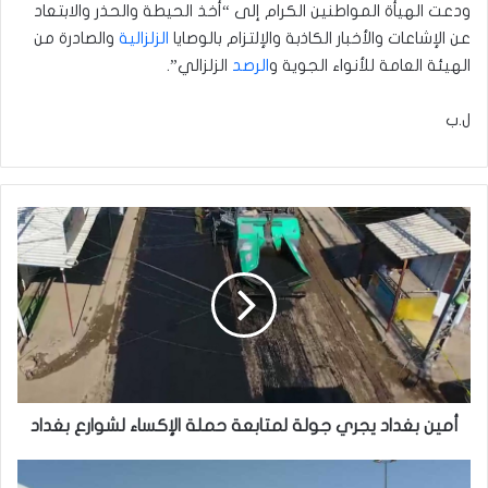
ودعت الهيأة المواطنين الكرام إلى “أخذ الحيطة والحذر والابتعاد
عن الإشاعات والأخبار الكاذبة والإلتزام بالوصايا
الزلزالية
والصادرة من
الهيئة العامة للأنواء الجوية و
الرصد
الزلزالي”.
ل.ب
أمين
بغداد
يجري
جولة
لمتابعة
حملة
الإكساء
لشوارع
بغداد
أمين بغداد يجري جولة لمتابعة حملة الإكساء لشوارع بغداد
وصول