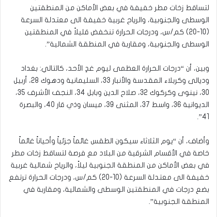
لتساقط زخات مطر خفيفة في بعض الأماكن من المنطقتين
الوسطى والجنوبية، والرياح غربية خفيفة الى معتدلة السرعة
(10-20) كم/س، ودرجات الحرارة تنخفض قليلاً في المنطقتين
الوسطى والجنوبية، ومقاربة في المنطقة الشمالية”.
وبين، أن “درجات الحرارة العظمى ليوم غدٍ الأحد، كالتالي: بغداد
وديالى وكربلاء المقدسة والأنبار 33، السليمانية ودهوك 28، أربيل
30، نينوى وكركوك 32، صلاح الدين وبابل 34، النجف الأشرف 35،
الديوانية 36، واسط 37، المثنى 39، ميسان وذي قار 40، والبصرة
41”.
وأضاف، أن “يوم الثلاثاء سيكون الطقس غائماً جزئياً وأحياناً غائماً
خاصة في الأقسام الشرقية من البلاد مع فرصة لتساقط زخات مطر
في بعض الأماكن من المنطقة الجنوبية ليلاً، والرياح شمالية غربية
خفيفة الى معتدلة السرعة (10-20) كم/س، ودرجات الحرارة ترتفع
بضع درجات في المنطقتين الوسطى والشمالية، ومقاربة في
المنطقة الجنوبية”.