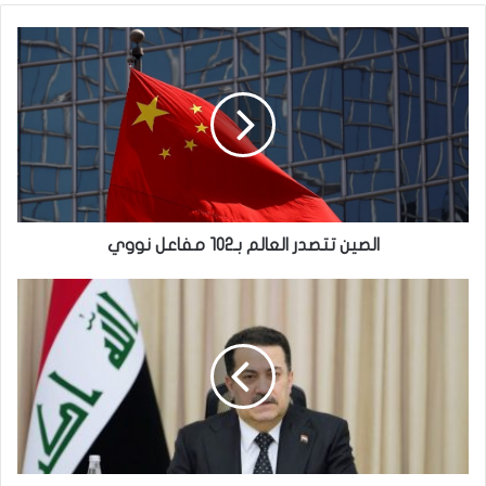
الصين
تتصدر
العالم
بـ102
مفاعل
نووي
الصين تتصدر العالم بـ102 مفاعل نووي
رئيس
الوزراء
يوجه
بتحويل
مؤسسات
مهمة
للنظام
الرقمي